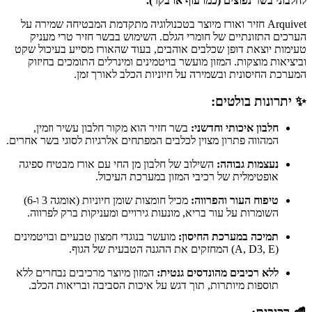
לחלבוני בשר נפוצים (כמו עוף או בקר).
Arquivet חזיר ואורז מיוצר בטכנולוגיה מתקדמת המבטיחה שמירה על
הערכים התזונתיים של חומרי הגלם. השימוש בבשר חזיר טרי מעניק
טעימות יוצאת דופן שכלבים אוהבים, בעוד שהאורז מסייע בעיכול שקט
וביציאות מוצקות. המזון מועשר בויטמינים ומינרלים התומכים בחיזוק
המערכת החיסונית ובשמירה על חיוניות הכלב לאורך זמן.
✨ יתרונות בולטים:
חלבון איכותי וחדשני:
בשר חזיר הוא מקור חלבון עשיר וזמין,
המהווה פתרון מצוין לכלבים המפתחים אלרגיות לסוגי בשר אחרים.
נעצמות גבוהה:
השילוב של חלבון מן החי עם אורז מבטיח ספיגה
אופטימלית של רכיבי המזון במערכת העיכול.
טיפוח העור והפרווה:
מכיל חומצות שומן חיוניות (אומגה 3 ו-6)
השומרות על עור בריא, מונעות גירויים ומעניקות ברק לפרווה.
תמיכה במערכת החיסון:
מועשר בנוגדי חמצון טבעיים ובויטמינים
(A, D3, E) המחזקים את ההגנה הטבעית של הגוף.
ללא רכיבים מהונדסים גנטית:
המזון מיוצר מרכיבים נבחרים ללא
תוספות מיותרות, תוך דגש על איכות הסביבה ובריאות הכלב.