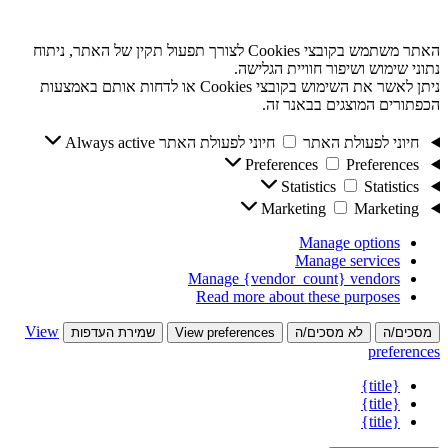
האתר משתמש בקובצי Cookies לצורך תפעול תקין של האתר, ניתוח
נתוני שימוש ושיפור חוויית הגלישה.
ניתן לאשר את השימוש בקובצי Cookies או לדחות אותם באמצעות
הכפתורים המוצגים בבאנר זה.
חיוני לפעולת האתר
חיוני לפעולת האתר
Always active
Preferences
Preferences
Statistics
Statistics
Marketing
Marketing
Manage options
Manage services
Manage {vendor_count} vendors
Read more about these purposes
View
מסכים/ה
לא מסכים/ה
View preferences
שמירת העדפות
preferences
{title}
{title}
{title}