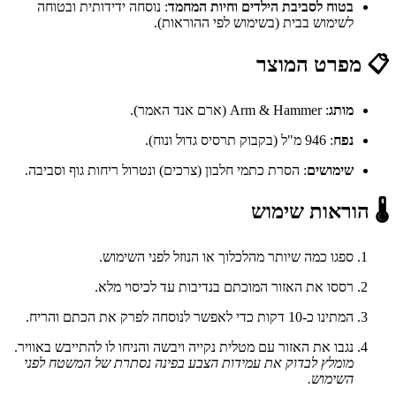
בטוח לסביבת הילדים וחיות המחמד
: נוסחה ידידותית ובטוחה
לשימוש בבית (בשימוש לפי ההוראות).
📋 מפרט המוצר
מותג
: Arm & Hammer (ארם אנד האמר).
נפח
: 946 מ"ל (בקבוק תרסיס גדול ונוח).
שימושים
: הסרת כתמי חלבון (צרכים) ונטרול ריחות גוף וסביבה.
🌡️ הוראות שימוש
ספגו כמה שיותר מהלכלוך או הנוזל לפני השימוש.
רססו את האזור המוכתם בנדיבות עד לכיסוי מלא.
המתינו כ-10 דקות כדי לאפשר לנוסחה לפרק את הכתם והריח.
נגבו את האזור עם מטלית נקייה ויבשה והניחו לו להתייבש באוויר.
מומלץ לבדוק את עמידות הצבע בפינה נסתרת של המשטח לפני
השימוש.