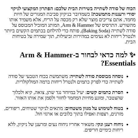
הכוח של סודה לשתייה בשירות הבית שלכם: הפתרון המקצועי לניקוי
יסודי ורעננות מתמשכת!
כשמדובר בניקיון סביבת המגורים של חיות
מחמד, אתם צריכים מוצר שלא רק מכסה על הריח, אלא משמיד אותו
מהשורש. התרסיס של Arm & Hammer, המותג המוביל המבוסס על
סודה לשתייה (Baking Soda), פותח כדי להילחם בכתמים הקשים ביותר
ולנטרל ריחות לא נעימים במהירות וביעילות, תוך שמירה על בטיחות
הבית.
✨ למה כדאי לבחור ב-Arm & Hammer
Essentials?
נוסחה מבוססת סודה לשתייה
: משתמשת בכוח הטבעי של סודה
לשתייה כדי לפרק כתמים ולנטרל ריחות ברמה המולקולרית.
הסרת כתמים קשים
: יעיל במיוחד נגד שתן, צואה, קיא ולכלוך
שהצטבר, ומונע מחיות המחמד לחזור ולסמן את אותו האזור.
בטוח לשימוש על מגוון משטחים
: מתאים לניקוי שטיחים, ריפודים,
מזרנים, רצפות ואפילו בתוך כלובים או ארגזי חול.
ניחוח רענן ונקי
: משאיר אחריו ניחוח נעים ומרענן של ניקיון, ללא
ריחות כימיים חריפים.