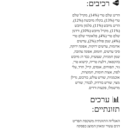
🥩 רכיבים:
הרינג שלם טרי (14%), מקרל שלם
טרי (13%), בקלה מיובשת (12%),
הרינג מיובש (11%), סלמון מיובש
(11%), מקרל מיובש (10%), ורדנון
שלם טרי (4%), פלאונדר שלם טרי
(4%), שמן פולוק (2%), עדשים
אדומות, עדשים ירוקות, אפונה ירוקה,
סיבי עדשים, חומוס, אפונה צהובה,
שמן חמניות, שעועית, כבד דג מיובש
בהקפאה, דלעת טרייה, קישוא טרי,
גזר, תפוחים, אגסים, קייל, תרד, עלי
לפת, אצות חומות, חמוציות,
אוכמניות, שורש עולש, כורכום, גדילן
מצוי, שורש בורדוק, לבנדר, שורש
מרשמלו, פקעות ורדים.
📊 ערכים
תזונתיים:
האנליזה התזונתית משקפת תפריט
דגים עשיר ומאוזן המוצג כפסקה