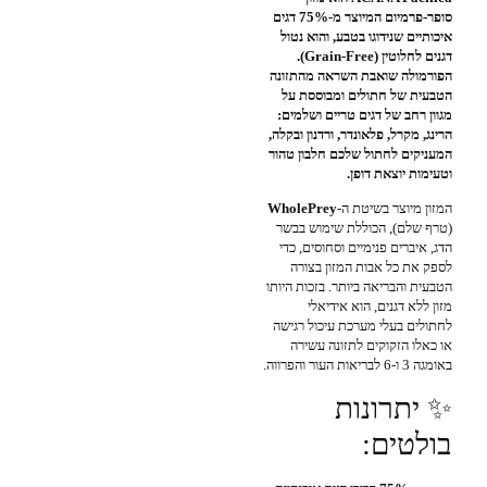
סופר-פרמיום המיוצר מ-75% דגים
איכותיים שנידוגו בטבע, והוא נטול
דגנים לחלוטין (Grain-Free).
הפורמולה שואבת השראה מהתזונה
הטבעית של חתולים ומבוססת על
מגוון רחב של דגים טריים ושלמים:
הרינג, מקרל, פלאונדר, ורדנון ובקלה,
המעניקים לחתול שלכם חלבון טהור
וטעימות יוצאת דופן.
המזון מיוצר בשיטת ה-
WholePrey
(טרף שלם), הכוללת שימוש בבשר
הדג, איברים פנימיים וסחוסים, כדי
לספק את כל אבות המזון בצורה
הטבעית והבריאה ביותר. בזכות היותו
מזון ללא דגנים, הוא אידיאלי
לחתולים בעלי מערכת עיכול רגישה
או כאלו הזקוקים לתזונה עשירה
באומגה 3 ו-6 לבריאות העור והפרווה.
✨ יתרונות
בולטים: