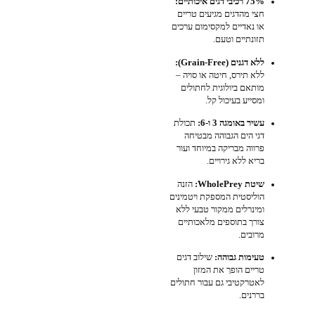
75% רכיבי דגים איכותיים:
חצי מהדגים מגיעים טריים
או נאדיים למקסימום ערכים
תזונתיים וטעם.
ללא דגנים (Grain-Free):
ללא תירס, חיטה או סויה –
מותאם ביולוגית לחתולים
ומסייע בעיכול קל.
עשיר באומגה 3 ו-6:
תכולת
דגי הים הגבוהה מבטיחה
פרווה מבריקה במיוחד ועור
בריא ללא גירויים.
שיטת WholePrey:
הזנה
הוליסטית המספקת ויטמינים
ומינרלים ממקור טבעי ללא
צורך בתוספים מלאכותיים
מרובים.
טעימות גבוהה:
שילוב דגים
טריים הופך את המזון
לאטרקטיבי גם עבור חתולים
בררנים.