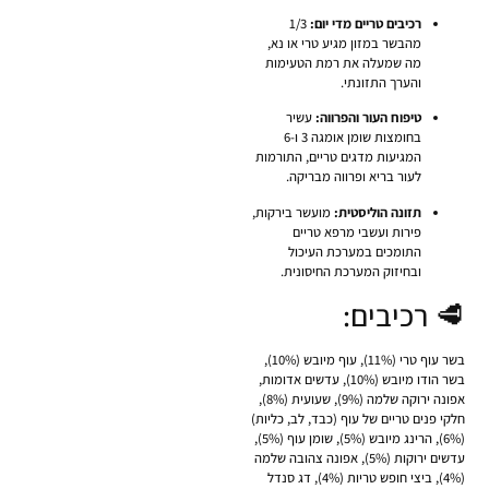
רכיבים טריים מדי יום:
1/3
מהבשר במזון מגיע טרי או נא,
מה שמעלה את רמת הטעימות
והערך התזונתי.
טיפוח העור והפרווה:
עשיר
בחומצות שומן אומגה 3 ו-6
המגיעות מדגים טריים, התורמות
לעור בריא ופרווה מבריקה.
תזונה הוליסטית:
מועשר בירקות,
פירות ועשבי מרפא טריים
התומכים במערכת העיכול
ובחיזוק המערכת החיסונית.
🥩 רכיבים:
בשר עוף טרי (11%), עוף מיובש (10%),
בשר הודו מיובש (10%), עדשים אדומות,
אפונה ירוקה שלמה (9%), שעועית (8%),
חלקי פנים טריים של עוף (כבד, לב, כליות)
(6%), הרינג מיובש (5%), שומן עוף (5%),
עדשים ירוקות (5%), אפונה צהובה שלמה
(4%), ביצי חופש טריות (4%), דג סנדל