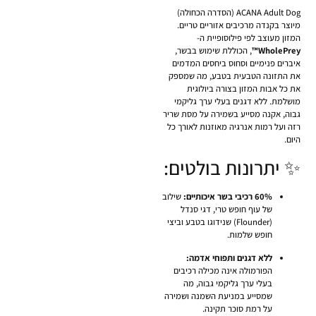
ACANA Adult Dog (הסדרה הכחולה)
מיוצר בקנדה מרכיבים אזוריים טריים.
המזון מעוצב לפי פילוסופיית ה-
WholePrey™
, הכוללת שימוש בבשר,
איברים פנימיים וסחוס ביחסים המדמים
את התזונה הטבעית בטבע, מה שמספק
את כל אבות המזון בצורה ביולוגית
מושלמת. ללא דגנים בעלי ערך גליקמי
גבוה, אקנה מסייע בשמירה על מסת שריר
רזה ועל רמות אנרגיה מאוזנות לאורך כל
היום.
✨ יתרונות בולטים:
60% רכיבי בשר איכותיים:
שילוב
של עוף חופש טרי, דגי סנדל
(Flounder) שנידוגו בטבע וביצי
חופש שלמות.
ללא דגנים ותפוחי אדמה:
הפורמולה אינה מכילה רכיבים
בעלי ערך גליקמי גבוה, מה
שמסייע במניעת השמנה ושמירה
על רמת סוכר תקינה.