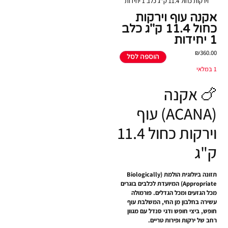
וירקות כחול 11.4 ק''ג כלב 1 יחידות
אקנה עוף וירקות
כחול 11.4 ק''ג כלב
1 יחידות
₪
360.00
הוספה לסל
1 במלאי
🍗 אקנה
(ACANA) עוף
וירקות כחול 11.4
ק"ג
תזונה ביולוגית הולמת (Biologically
Appropriate) המיועדת לכלבים בוגרים
מכל הגזעים ומכל הגדלים. פורמולה
עשירה בחלבון מן החי, המשלבת עוף
חופש, ביצי חופש ודגי סנדל עם מגוון
רחב של ירקות ופירות טריים.