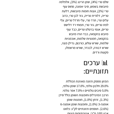
שלם טרי (4%), שמן הרינג (3%), אלפלפה
מיובשת בשמש, סיבי אפונה, סחוס עוף
טרי (2%), אצות חומות מיובשות, דלעת
טרייה, דלורית טרייה, גזר לבן טרי, כרוב
עלים טרי, תרד טרי, עלי חרדל טריים, עלי
לפת טריים, גזר טרי, תפוחי רד דלישס
טריים, אגסי ברטלט טריים, כבד עוף
מיובש בהקפאה, כבד הודו מיובש
בהקפאה, חמוציות שלמות, אוכמניות
שלמות, שורש עולש, כורכום, גדילן מצוי,
שורש דבורה, לבנדר, שורש מרשמלו,
פקעות ורדים.
📊 ערכים
תזונתיים:
המזון מספק תזונה מאוזנת הכוללת
29.0% חלבון גולמי, 17.0% שומן גולמי,
5.0% סיבים גולמיים ו-7.0% אפר גולמי.
הרכב המינרלים וחומצות השומן כולל סידן
(1.3%), זרחן (1.0%), חומצות שומן
אומגה-3 (1.0%), וחומצות שומן אומגה-6
(2.6%). תוספים תזונתיים לק"ג: כלאט
אבץ (100 מ"ג), אנטרוקוקוס פציום