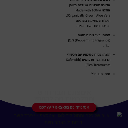
אלוורה אורגנית שגודלה באופן
אורגני
(Made with 100%
Organically Grown Aloe Vera).
האלוורה מסייעת בהרגעה
ובריכוך העור העדין באוזן.
ניחוח:
בעל
ניחוח מנטה
(Peppermint Fragrance) רענן
ועדין.
הגנה:
בטוח לשימוש עם תכשירי
הדברה נגד פרעושים
(Safe with
Flea Treatments).
נפח:
118 מ"ל
אימצתם חבר חדש
ומתלבטים מה לקנות?
אנחנו זמינים בוואצאפ לייעץ לכם