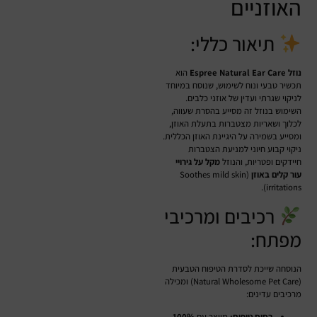
האוזניים
תיאור כללי:
נוזל Espree Natural Ear Care
הוא
תכשיר טבעי ונוח לשימוש, שנוסח במיוחד
לניקוי שגרתי ועדין של אוזני כלבים.
השימוש בנוזל זה מסייע בהסרת שעווה,
לכלוך ושאריות מצטברות בתעלת האוזן,
ומסייע בשמירה על היגיינת האוזן הכללית.
ניקוי קבוע חיוני למניעת הצטברות
חיידקים ופטריות, והנוזל
מקל על גירויי
עור קלים באוזן
(Soothes mild skin
irritations).
רכיבים ומרכיבי
מפתח:
הנוסחה שייכת לסדרת הטיפוח הטבעית
(Natural Wholesome Pet Care) ומכילה
מרכיבים עדינים:
בסיס טיפוח:
מיוצר עם
100%