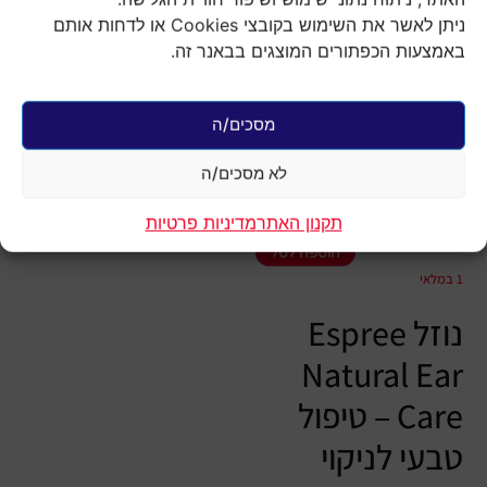
ניתן לאשר את השימוש בקובצי Cookies או לדחות אותם
באמצעות הכפתורים המוצגים בבאנר זה.
עמוד הבית
/
מוצרי טיפוח והגיינה
לכלבים
/ אספרי ESPREE נוזל ניקוי
אוזניים צהוב לכלב 118 מ"ל
מסכים/ה
אספרי ESPREE
נוזל ניקוי אוזניים
לא מסכים/ה
צהוב לכלב 118
מ"ל
תקנון האתר
מדיניות פרטיות
₪
64.90
הוספה לסל
1 במלאי
נוזל Espree
Natural Ear
Care – טיפול
טבעי לניקוי