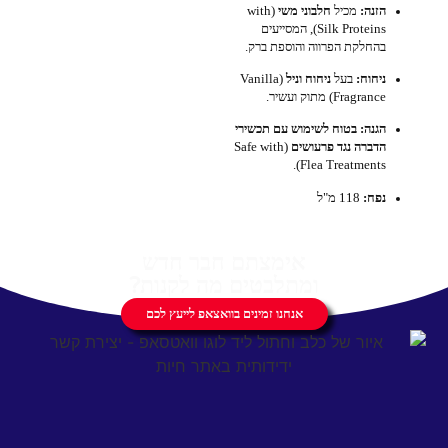
הזנה:
מכיל
חלבוני משי
(with
Silk Proteins), המסייעים
בהחלקת הפרווה והוספת ברק.
ניחוח:
בעל
ניחוח וניל
(Vanilla
Fragrance) מתוק ועשיר.
הגנה:
בטוח לשימוש עם תכשירי
הדברה נגד פרעושים
(Safe with
Flea Treatments).
נפח:
118 מ"ל
אימצתם חבר חדש
ומתלבטים מה לקנות?
אנחנו זמינים בוואצאפ לייעץ לכם