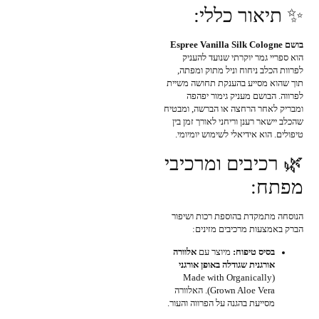
✨ תיאור כללי:
בושם Espree Vanilla Silk Cologne
הוא ספריי גמר יוקרתי שנועד להעניק
לפרוות הכלב ניחוח וניל מתוק ומפתה,
תוך שהוא מסייע בהענקת תחושה משיית
לפרווה. הבושם מעניק גימור יפהפה
ומבריק לאחר הרחצה או הברשה, ומבטיח
שהכלב יישאר רענן וריחני לאורך זמן בין
טיפולים. הוא אידיאלי לשימוש יומיומי.
🌿 רכיבים ומרכיבי
מפתח:
הנוסחה מתמקדת בהוספת רכות ושיפור
הברק באמצעות מרכיבים מזינים:
בסיס טיפוח:
מיוצר עם
אלוורה
אורגנית שגודלה באופן אורגני
(Made with Organically
Grown Aloe Vera). האלוורה
מסייעת בהגנה על הפרווה והעור.