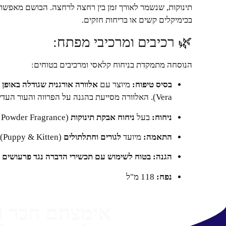
תינוקות, שנשמר לאורך זמן בין רחצה לרחצה. הבושם מאפש
בכימיקלים קשים או בריחות חזקים.
🌿 רכיבים ומרכיבי מפתח:
הנוסחה מתמקדת בניחוח קלאסי ומרכיבים בטוחים:
בסיס טיפוח:
מיוצר עם
אלוורה אורגנית שגודלה באופן א
Vera). האלוורה מסייעת בהגנה על הפרווה והעור העדין.
ניחוח:
בעל
ניחוח אבקת תינוקות
(Baby Powder Fragrance) קלאסי ועדין.
התאמה:
מיועד
לגורים וחתלתולים
(Puppy & Kitten).
הגנה:
בטוח לשימוש עם תכשירי הדברה נגד פרעושים
reatments).
נפח:
118 מ"ל
אימצתם חבר 