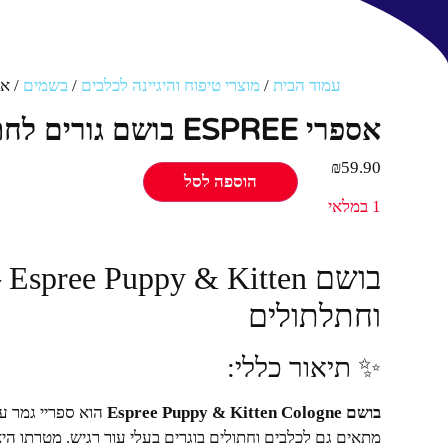
עמוד הבית
/
מוצרי טיפוח והיגיינה לכלבים
/
בשמים
/ אספרי ESPREE בוש
אספרי ESPREE בושם גורים לחתול וכלב 118 מ"ל
₪
59.90
הוספה לסל
1 במלאי
בו
וחתלתולים
✨ תיאור כללי:
בושם Espree Puppy & Kitten Cologne
הוא ספריי גמר עד
מתאים גם לכלבים וחתולים בוגרים בעלי עור רגיש. מטרתו היא