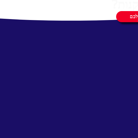
נות?
לכם