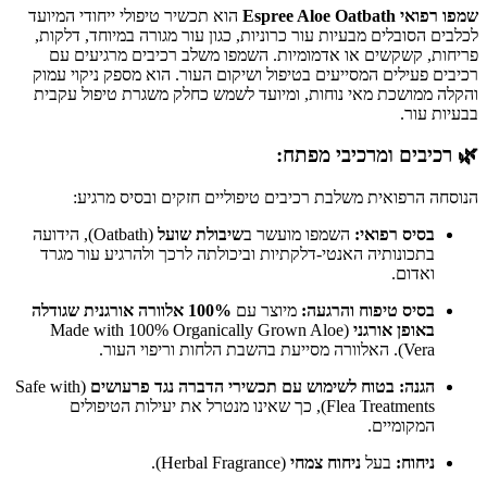
שמפו רפואי Espree Aloe Oatbath
הוא תכשיר טיפולי ייחודי המיועד
לכלבים הסובלים מבעיות עור כרוניות, כגון עור מגורה במיוחד, דלקות,
פריחות, קשקשים או אדמומיות. השמפו משלב רכיבים מרגיעים עם
רכיבים פעילים המסייעים בטיפול ושיקום העור. הוא מספק ניקוי עמוק
והקלה ממושכת מאי נוחות, ומיועד לשמש כחלק משגרת טיפול עקבית
בבעיות עור.
🌿 רכיבים ומרכיבי מפתח:
הנוסחה הרפואית משלבת רכיבים טיפוליים חזקים ובסיס מרגיע:
בסיס רפואי:
השמפו מועשר ב
שיבולת שועל
(Oatbath), הידועה
בתכונותיה האנטי-דלקתיות וביכולתה לרכך ולהרגיע עור מגרד
ואדום.
בסיס טיפוח והרגעה:
מיוצר עם
100% אלוורה אורגנית שגודלה
באופן אורגני
(Made with 100% Organically Grown Aloe
Vera). האלוורה מסייעת בהשבת הלחות וריפוי העור.
הגנה:
בטוח לשימוש עם תכשירי הדברה נגד פרעושים
(Safe with
Flea Treatments), כך שאינו מנטרל את יעילות הטיפולים
המקומיים.
ניחוח:
בעל
ניחוח צמחי
(Herbal Fragrance).