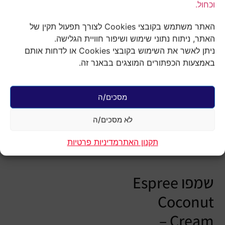
האתר משתמש בקובצי Cookies לצורך תפעול תקין של
האתר, ניתוח נתוני שימוש ושיפור חוויית הגלישה.
ניתן לאשר את השימוש בקובצי Cookies או לדחות אותם
עמוד הבית
/
מוצרי טיפוח והיגיינה
באמצעות הכפתורים המוצגים בבאנר זה.
לכלבים
/
שמפו ומרכך
/ אספרי ESPREE
שמפו קוקוס 590 מ"ל
אספרי ESPREE
מסכים/ה
שמפו קוקוס 590
מ"ל
לא מסכים/ה
₪
64.90
תקנון האתר
מדיניות פרטיות
3 במלאי
הוספה לסל
שמפו Espree
Coconut
Cream –