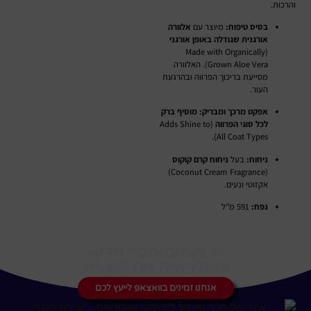
והרכות.
בסיס טיפוח:
מיוצר עם
אלוורה
אורגנית שגודלה באופן אורגני
(Made with Organically
Grown Aloe Vera). האלוורה
מסייעת בריכוך הפרווה ובהרגעת
העור.
אפקט מרכך ומבריק:
מוסיף ברק
לכל סוגי הפרווה
(Adds Shine to
All Coat Types).
ניחוח:
בעל
ניחוח קרם קוקוס
(Coconut Cream Fragrance)
אקזוטי ונעים.
נפח:
591 מ"ל
אימצתם חבר חדש
ומתלבטים מה לקנות?
אנחנו זמינים בוואצאפ לייעץ לכם