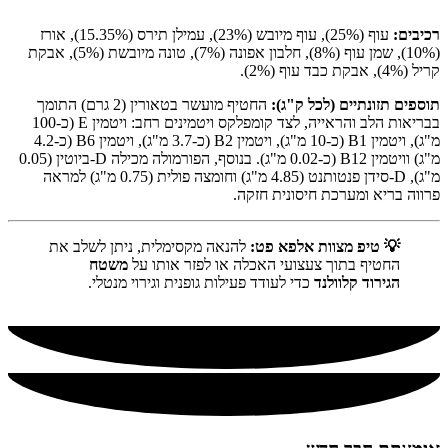
רכיבים:
עוף (25%), עוף מיובש (23%), עמילן תירס (15.35%), אורז
(10%), שמן עוף (8%), חלבון אפונה (7%), טונה מיובשת (5%), אבקת
קריל (4%), אבקת כבד עוף (2%).
תוספים תזונתיים (לכל ק"ג):
החטיף מועשר בטאורין (2 גרם) התומך
בבריאות הלב והראייה, לצד קומפלקס ויטמינים רחב: ויטמין E (כ-100
מ"ג), ויטמין B1 (כ-10 מ"ג), ויטמין B2 (כ-3.7 מ"ג), ויטמין B6 (כ-4.2
מ"ג) וויטמין B12 (כ-0.02 מ"ג). בנוסף, הפורמולה מכילה D-ביוטין (0.05
מ"ג), D-סידן פנטותנט (4.85 מ"ג) וחומצה פולית (0.75 מ"ג) למראה
פרווה בריא ומערכת חיסונית חזקה.
💡 טיפ מצוות אלפא פט:
להנאה מקסימלית, ניתן לשלב את
החטיף בתוך צעצועי האכלה או לפזר אותו על
משטח
הגירוד קלוולנד
כדי לעודד פעילות גופנית וגירוי מנטלי.