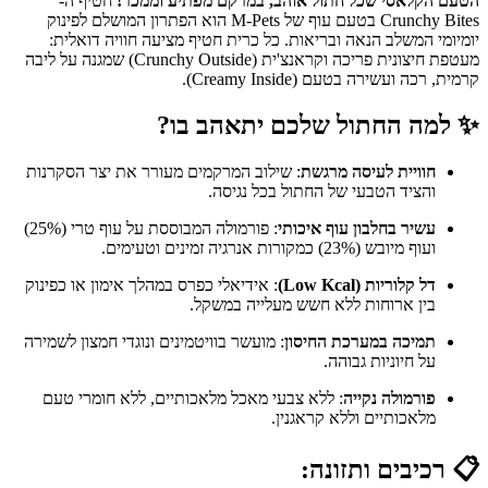
הטעם הקלאסי שכל חתול אוהב, במרקם מפתיע וממכר!
חטיף ה-
Crunchy Bites בטעם עוף של M-Pets הוא הפתרון המושלם לפינוק
יומיומי המשלב הנאה ובריאות. כל כרית חטיף מציעה חוויה דואלית:
מעטפת חיצונית פריכה וקראנצ'ית (Crunchy Outside) שמגנה על ליבה
קרמית, רכה ועשירה בטעם (Creamy Inside).
✨ למה החתול שלכם יתאהב בו?
חוויית לעיסה מרגשת
: שילוב המרקמים מעורר את יצר הסקרנות
והציד הטבעי של החתול בכל נגיסה.
עשיר בחלבון עוף איכותי
: פורמולה המבוססת על עוף טרי (25%)
ועוף מיובש (23%) כמקורות אנרגיה זמינים וטעימים.
דל קלוריות (Low Kcal)
: אידיאלי כפרס במהלך אימון או כפינוק
בין ארוחות ללא חשש מעלייה במשקל.
תמיכה במערכת החיסון
: מועשר בוויטמינים ונוגדי חמצון לשמירה
על חיוניות גבוהה.
פורמולה נקייה
: ללא צבעי מאכל מלאכותיים, ללא חומרי טעם
מלאכותיים וללא קראגנין.
📋 רכיבים ותזונה: