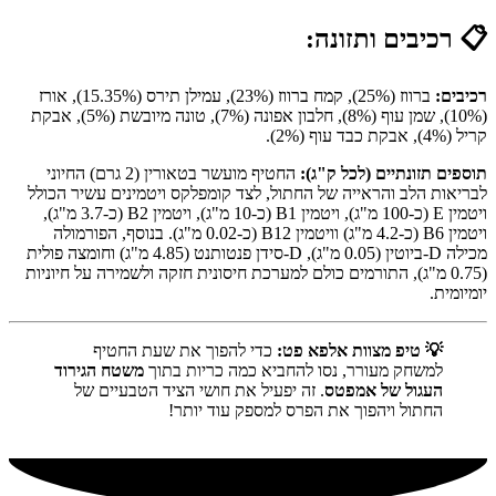
📋 רכיבים ותזונה:
רכיבים:
ברווז (25%), קמח ברווז (23%), עמילן תירס (15.35%), אורז
(10%), שמן עוף (8%), חלבון אפונה (7%), טונה מיובשת (5%), אבקת
קריל (4%), אבקת כבד עוף (2%).
תוספים תזונתיים (לכל ק"ג):
החטיף מועשר בטאורין (2 גרם) החיוני
לבריאות הלב והראייה של החתול, לצד קומפלקס ויטמינים עשיר הכולל
ויטמין E (כ-100 מ"ג), ויטמין B1 (כ-10 מ"ג), ויטמין B2 (כ-3.7 מ"ג),
ויטמין B6 (כ-4.2 מ"ג) וויטמין B12 (כ-0.02 מ"ג). בנוסף, הפורמולה
מכילה D-ביוטין (0.05 מ"ג), D-סידן פנטותנט (4.85 מ"ג) וחומצה פולית
(0.75 מ"ג), התורמים כולם למערכת חיסונית חזקה ולשמירה על חיוניות
יומיומית.
💡 טיפ מצוות אלפא פט:
כדי להפוך את שעת החטיף
למשחק מעורר, נסו להחביא כמה כריות בתוך
משטח הגירוד
העגול של אמפטס
. זה יפעיל את חושי הציד הטבעיים של
החתול ויהפוך את הפרס למספק עוד יותר!