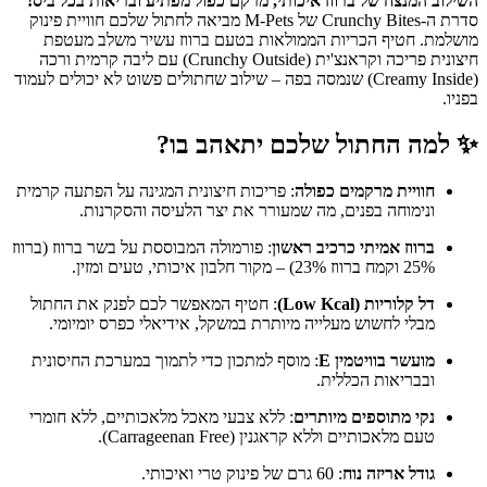
השילוב המנצח של ברווז איכותי, מרקם כפול מפתיע ובריאות בכל ביס!
סדרת ה-Crunchy Bites של M-Pets מביאה לחתול שלכם חוויית פינוק
מושלמת. חטיף הכריות הממולאות בטעם ברווז עשיר משלב מעטפת
חיצונית פריכה וקראנצ'ית (Crunchy Outside) עם ליבה קרמית ורכה
(Creamy Inside) שנמסה בפה – שילוב שחתולים פשוט לא יכולים לעמוד
בפניו.
✨ למה החתול שלכם יתאהב בו?
חוויית מרקמים כפולה
: פריכות חיצונית המגינה על הפתעה קרמית
ונימוחה בפנים, מה שמעורר את יצר הלעיסה והסקרנות.
ברווז אמיתי כרכיב ראשון
: פורמולה המבוססת על בשר ברווז (ברווז
25% וקמח ברווז 23%) – מקור חלבון איכותי, טעים ומזין.
דל קלוריות (Low Kcal)
: חטיף המאפשר לכם לפנק את החתול
מבלי לחשוש מעלייה מיותרת במשקל, אידיאלי כפרס יומיומי.
מועשר בוויטמין E
: מוסף למתכון כדי לתמוך במערכת החיסונית
ובבריאות הכללית.
נקי מתוספים מיותרים
: ללא צבעי מאכל מלאכותיים, ללא חומרי
טעם מלאכותיים וללא קראגנין (Carrageenan Free).
גודל אריזה נוח
: 60 גרם של פינוק טרי ואיכותי.