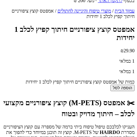
בכפוף
לתקנון האתר
∙ מעל 200 ₪
עמוד הבית
/
מוצרי טיפוח והיגיינה לחתולים
/ אמפטס קוצץ ציפורניים
חיתוך קפיץ לכלב 1 יחידות
אמפטס קוצץ ציפורניים חיתוך קפיץ לכלב 1
יחידות
₪
29.90
1 במלאי
1 במלאי
כמות של אמפטס קוצץ ציפורניים חיתוך קפיץ לכלב 1 יחידות
הוספה לסל
✂️
אמפטס (M-PETS) קוצץ ציפורניים מקצועי
לכלב – חיתוך מדויק ובטוח
העניקו לכלבכם טיפול טיפוח ביתי ברמה של מספרה עם קוצץ הציפורניים
מסדרת
HAIRDO
של M-PETS. קוצץ זה תוכנן במיוחד כדי להפוך את