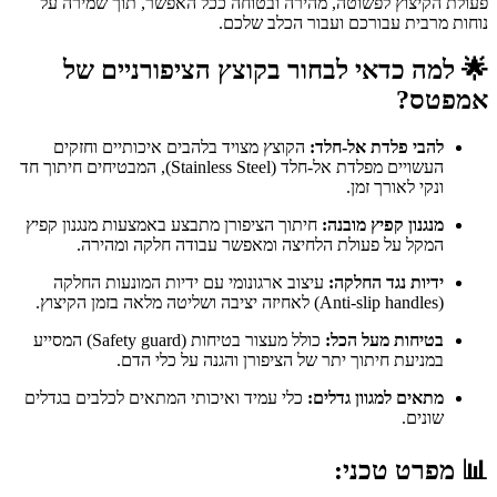
פעולת הקיצוץ לפשוטה, מהירה ובטוחה ככל האפשר, תוך שמירה על
נוחות מרבית עבורכם ועבור הכלב שלכם.
🌟
למה כדאי לבחור בקוצץ הציפורניים של
אמפטס?
להבי פלדת אל-חלד:
הקוצץ מצויד בלהבים איכותיים וחזקים
העשויים מפלדת אל-חלד (Stainless Steel), המבטיחים חיתוך חד
ונקי לאורך זמן.
מנגנון קפיץ מובנה:
חיתוך הציפורן מתבצע באמצעות מנגנון קפיץ
המקל על פעולת הלחיצה ומאפשר עבודה חלקה ומהירה.
ידיות נגד החלקה:
עיצוב ארגונומי עם ידיות המונעות החלקה
(Anti-slip handles) לאחיזה יציבה ושליטה מלאה בזמן הקיצוץ.
בטיחות מעל הכל:
כולל מעצור בטיחות (Safety guard) המסייע
במניעת חיתוך יתר של הציפורן והגנה על כלי הדם.
מתאים למגוון גדלים:
כלי עמיד ואיכותי המתאים לכלבים בגדלים
שונים.
📊
מפרט טכני: