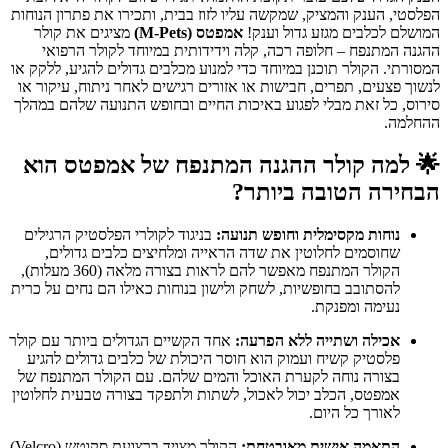
הפלסטי, הענק והמציק, שמקשה עליו לזוז בבית, ותכירו את פתרון הנוחות
המושלם לכלבים מגזע גדול וענק!
אמפטס (M-Pets)
מציגים את קולר
ההגנה המתנפח – חלופה רכה, קלה וידידותית במיוחד לקולר הרפואי
המסורתי. הקולר תוכנן במיוחד כדי למנוע מכלבים גדולים להגיע, ללקק או
לנשוך פצעים, תפרים, חבישות או אזורים רגישים לאחר ניתוח, עיקור או
סירוס, כל זאת מבלי לפגוע באיכות החיים ובחופש התנועה שלהם במהלך
ההחלמה.
🌟
למה קולר ההגנה המתנפח של אמפטס הוא
הבחירה הטובה ביותר?
נוחות מקסימלית וחופש תנועה:
בניגוד לקולרי הפלסטיק הרגילים
שחוסמים לחלוטין את שדה הראייה ומלחיצים כלבים גדולים,
הקולר המתנפח מאפשר להם לראות בצורה מלאה (360 מעלות),
להסתובב בחופשיות, לשחק ולישון בנוחות כאילו הם נחים על כרית
נעימה ומפנקת.
אכילה ושתייה ללא הפרעה:
אחד הקשיים הגדולים ביותר עם קולר
פלסטיק קשיח ועמוק הוא חוסר היכולת של כלבים גדולים להגיע
בצורה נוחה לקערת האוכל והמים שלהם. עם הקולר המתנפח של
אמפטס, הכלב יכול לאכול, לשתות ולתפקד בצורה טבעית לחלוטין
לאורך כל היום.
התאמה אישית מאובטחת:
הקולר מצויד ברצועת סקוטש (Velcro)