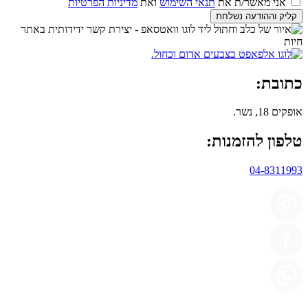
אני מאשר/ת את
תנאי השימוש
ואת
מדיניות הפרטיות
קליק וההודעה נשלחת
כתובת:
אופקים 18, נשר.
טלפון להזמנות:
04-8311993