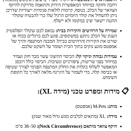
רחבה וחזקה במיוחד המאפשרת הידוק והתאמה מדויקת להיקף
הצוואר של הכלב. בנוסף, קיימות לולאות פנימיות ייעודיות שדרכן
ניתן להשחיל את קולר היומיום הרגיל שלו כדי להבטיח שקולר
ההגנה יישאר יציב במקומו ולא יישלף.
שמירה על הרהיטים והקירות בבית:
נמאס לכם שקולר הפלסטיק
הענק של הכלב נתקע במשקופים, פוגע לכם ברגליים בכוח או
שורט את הקירות והרהיטים בבית? המבנה המתנפח והרך של
אמפטס מונע נזקים בתוך הבית ושומר על השקט שלכם.
עמידות גבוהה וניקוי קל:
הכיסוי החיצוני עשוי מבד חזק ועמיד
במיוחד בפני שריטות, ציפורניים ונשיכות. הכיסוי כולל רוכסן
המאפשר לשלוף בקלות את החלק המתנפח הפנימי לצורך שטיפה
או כביסה קלה, כדי לשמור על היגיינה מלאה לאורך כל תקופת
השימוש.
📋
מידות ומפרט טכני (מידה XL):
מותג:
M-Pets (אמפטס)
מידה:
XL (מתאים לכלבים מגזע גדול מאוד וענק)
היקף צוואר מותאם (Neck Circumference):
38–50 ס"מ