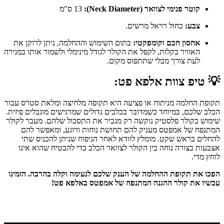
קוטר פנימי לצוואר (Neck Diameter):
13 ס"מ
צבע:
כחול רויאל מרשים.
אחסון חכם וקומפקטי:
בתום השימוש וההחלמה, ניתן לרוקן את
האוויר בקלות, לקפל את הקולר לגודל מינימלי ולשמור אותו במגירה
לעת צורך מבלי שתתפוס מקום.
💡
טיפ צוות אלפא פט:
תקופת החלמה מניתוח או פציעה היא תקופה מלחיצה ומלאת סטרס עבור
הכלב שלכם, במיוחד כשמדובר בכלבים גדולים שמרגישים מוגבלים פיזית.
שימוש בקולר פלסטיק נוקשה רק מגביר את התסכול שלהם. מעבר לקולר
המתנפח של אמפטס מעניק להם תחושת נוחות ורוגע, ומאפשר להם
להחלים בראש שקט. מומלץ לוודא לאחר הניפוח שניתן להכניס שתי
אצבעות בצורה נוחה בין הקולר לצוואר הכלב כדי להבטיח שהוא אינו
לוחץ מדי.
הפכו את תקופת ההחלמה של הענק שלכם לנעימה וקלה בהרבה. הזמינו
עכשיו את קולר ההגנה המתנפח של אמפטס באלפא פט!