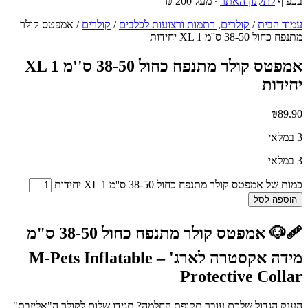
בכפוף
לתקנון האתר
∙ מעל 200 ₪
עמוד הבית
/
קולרים, רתמות ורצועות לכלבים
/
קולרים
/ אמפטס קולר
מתנפח כחול 38-50 ס''מ XL 1 יחידות
אמפטס קולר מתנפח כחול 38-50 ס''מ XL 1
יחידות
₪
89.90
3 במלאי
3 במלאי
כמות של אמפטס קולר מתנפח כחול 38-50 ס''מ XL 1 יחידות
הוספה לסל
🩹🐶
אמפטס קולר מתנפח כחול 38-50 ס"מ
מידה אקסטרה לארג' – M-Pets Inflatable
Protective Collar
הענק הגדול שלכם עובר תקופת החלמה? תגידו שלום לקולר ה"אליזבת"