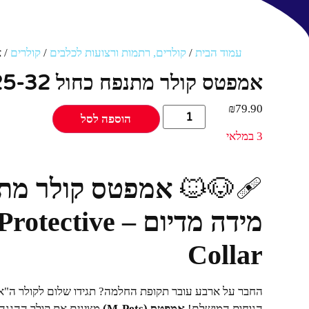
עמוד הבית
/
קולרים, רתמות ורצועות לכלבים
/
קולרים
/ אמ
אמפטס קולר מתנפח כחול 25-32 ס''מ M 1 יחידות
₪
79.90
הוספה לסל
3 במלאי
🩹🐶🐱
מידה מדיום – ve
Collar
החבר על ארבע עובר תקופת החלמה? תגידו שלום לקולר ה"אלי
הנוחות המושלם!
אמפטס (M-Pets)
מציגים את קולר ההגנה 