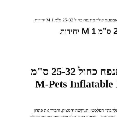
פטס קולר מתנפח כחול 25-32 ס''מ M 1 יחידות
אמפטס קולר מתנפח כחול 25-32 ס"מ
M-Pets Inflatable Protecti
זבת" הפלסטי, הנוקשה והמציק, ותכירו את פתרון
המתנפח – חלופה רכה, קלה וידידותית במיוחד לקולר