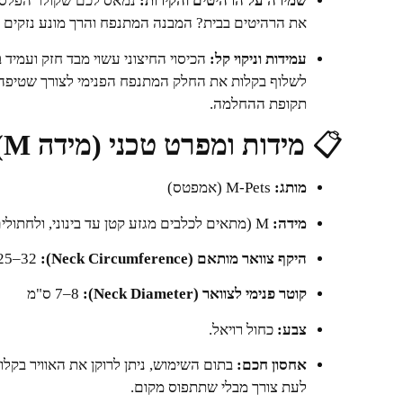
שמירה על הרהיטים והקירות:
נמאס לכם שקולר הפלסטי
את הרהיטים בבית? המבנה המתנפח והרך מונע נזקים 
עמידות וניקוי קל:
הכיסוי החיצוני עשוי מבד חזק ועמיד 
לשלוף בקלות את החלק המתנפח הפנימי לצורך שטיפה א
תקופת ההחלמה.
📋
מידות ומפרט טכני (מידה M):
מותג:
M-Pets (אמפטס)
מידה:
M (מתאים לכלבים מגזע קטן עד בינוני, ולחתולים גדולים)
היקף צוואר מותאם (Neck Circumference):
25–32 ס"מ
קוטר פנימי לצוואר (Neck Diameter):
7–8 ס"מ
צבע:
כחול רויאל.
אחסון חכם:
בתום השימוש, ניתן לרוקן את האוויר בקלו
לעת צורך מבלי שתתפוס מקום.