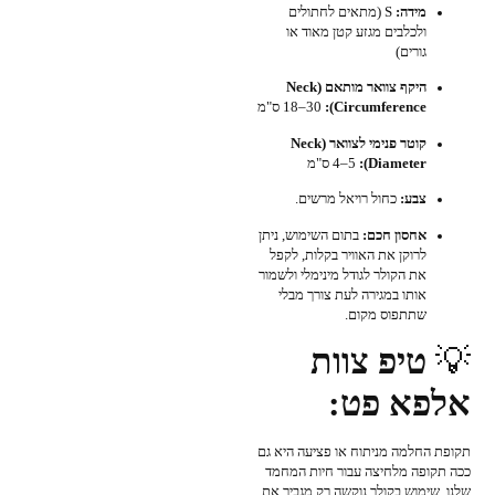
מידה:
S (מתאים לחתולים
ולכלבים מגזע קטן מאוד או
גורים)
היקף צוואר מותאם (Neck
Circumference):
18–30 ס"מ
קוטר פנימי לצוואר (Neck
Diameter):
4–5 ס"מ
צבע:
כחול רויאל מרשים.
אחסון חכם:
בתום השימוש, ניתן
לרוקן את האוויר בקלות, לקפל
את הקולר לגודל מינימלי ולשמור
אותו במגירה לעת צורך מבלי
שתתפוס מקום.
💡
טיפ צוות
אלפא פט:
תקופת החלמה מניתוח או פציעה היא גם
ככה תקופה מלחיצה עבור חיות המחמד
שלנו. שימוש בקולר נוקשה רק מגביר את