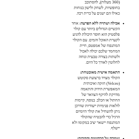
(360 מעלות), להסתובב
בחופשיות, לשחק ולישון בנוחות
כאילו הם ישנים על כרית רכה.
אכילה ושתייה ללא הפרעה:
אחד
הקשיים הגדולים ביותר עם קולר
פלסטיק הוא חוסר היכולת להגיע
לקערת האוכל והמים. עם הקולר
המתנפח של אמפטס, חיית
המחמד שלכם יכולה לאכול
ולשתות בצורה טבעית ונוחה
לחלוטין לאורך כל היום.
התאמה אישית מאובטחת:
הקולר מצויד ברצועת סקוטש
(Velcro) חזקה ואיכותית
המאפשרת הידוק והתאמה
מדויקת להיקף הצוואר של
החתול או הכלב. בנוסף, קיימות
לולאות פנימיות ייעודיות שדרכן
ניתן להשחיל את קולר היומיום
הרגיל כדי להבטיח שהקולר
המתנפח יישאר יציב במקומו ולא
יישלף.
שמירה על הרהיטים והקירות: