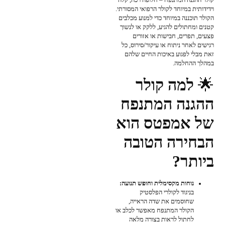
קולר ההגנה המתנפח – חלופה רכה, קלה
וידידותית במיוחד לקולר הרפואי המסורתי.
הקולר תוכננה במיוחד כדי למנוע מכלבים
קטנים ומחתולים להגיע, ללקק או לנשוך
פצעים, תפרים, חבישות או אזורים
רגישים לאחר ניתוח או עיקור/סירוס, כל
זאת מבלי לפגוע באיכות החיים שלהם
במהלך ההחלמה.
🌟
למה קולר
ההגנה המתנפח
של אמפטס הוא
הבחירה הטובה
ביותר?
נוחות מקסימלית וחופש תנועה:
בניגוד לקולרי הפלסטיק
שחוסמים את שדה הראייה,
הקולר המתנפח מאפשר לכלב או
לחתול לראות בצורה מלאה