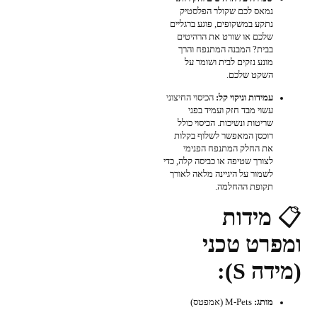
נמאס לכם שקולר הפלסטיק
נתקע במשקופים, פוגע ברגליים
שלכם או שורט את הרהיטים
בבית? המבנה המתנפח והרך
מונע נזקים לבית ושומר על
השקט שלכם.
עמידות וניקוי קל:
הכיסוי החיצוני
עשוי מבד חזק ועמיד בפני
שריטות ונשיכות. הכיסוי כולל
רוכסן המאפשר לשלוף בקלות
את החלק המתנפח הפנימי
לצורך שטיפה או כביסה קלה, כדי
לשמור על היגיינה מלאה לאורך
תקופת ההחלמה.
📋
מידות
ומפרט טכני
(מידה S):
מותג:
M-Pets (אמפטס)