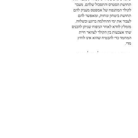
תחושת הסטרס והתסכול שלהם. מעבר
לקולר המתנפח של אמפטס מעניק להם
תחושת ביטחון ונוחות, ומאפשר להם
לעבור את ימי ההחלמה ברוגע ובשלווה.
מומלץ לוודא לאחר הניפוח שניתן להכניס
שתי אצבעות בין הקולר לצוואר חיית
המחמד כדי להבטיח שהוא אינו לוחץ
מדי.
הפכו את תקופת ההחלמה של חברכם
לנעימה וקלה בהרבה. הזמינו עכשיו את
קולר ההגנה המתנפח של אמפטס באלפא
פט!
אימצתם חבר חדש
ומתלבטים מה לקנות?
אנחנו זמינים בוואצאפ לייעץ לכם