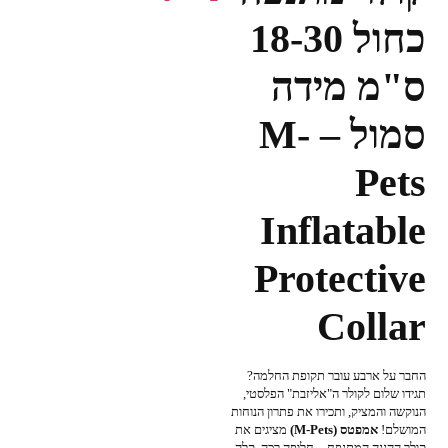
כחול 18-30
ס"מ מידה
סמול – M-
Pets
Inflatable
Protective
Collar
החבר על ארבע עובר תקופת החלמה?
תגידו שלום לקולר ה"אליזבת" הפלסטי,
הנוקשה והמציק, ותכירו את פתרון הנוחות
המושלם!
אמפטס (M-Pets)
מציגים את