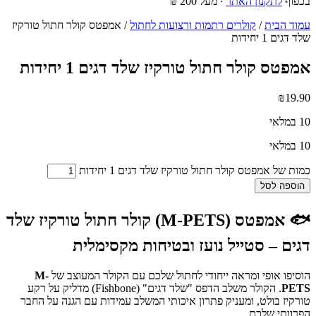
בכפוף
לתקנון האתר
∙ מעל 200 ₪
עמוד הבית
/
קולרים רתמות ורצועות לחתול
/ אמפטס קולר חתול טורקיז
שלד דגים 1 יחידות
אמפטס קולר חתול טורקיז שלד דגים 1 יחידות
₪
19.90
10 במלאי
10 במלאי
כמות של אמפטס קולר חתול טורקיז שלד דגים 1 יחידות
הוספה לסל
🐟 אמפטס (M-PETS) קולר חתול טורקיז שלד
דגים – סטייל נועז ובטיחות מקסימלית
הוסיפו אופי ומראה ייחודי לחתול שלכם עם הקולר המעוצב של
M-
PETS
. הקולר משלב הדפס "שלד דגים" (Fishbone) מדליק על רקע
טורקיז בולט, ומעניק פתרון איכותי המשלב עמידות עם הגנה על החבר
הפרוותי שלכם.