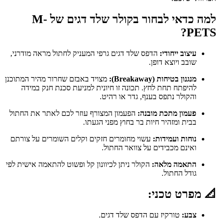
למה כדאי לבחור בקולר שלד דגים של M-
PETS?
עיצוב ייחודי:
הדפס שלד דגים גרפי המעניק לחתול מראה מודרני,
שובב ויוצא דופן.
מנגנון בטיחות (Breakaway):
מצויד באבזם שחרור מהיר המתוכנן
להיפתח תחת לחץ. תכונה זו חיונית למניעת סכנת חנק במידה
והקולר נתפס בענף, גדר או רהיט.
פעמון מתכת מובנה:
הפעמון המצורף עוזר לכם לאתר את החתול
בבית ומזהיר חיות בר בחוץ מפני הגעתו.
נוחות ועמידות:
עשוי מחומרים חזקים וקלים השומרים על צורתם
ואינם מכבידים על צוואר החתול.
התאמה מלאה:
הקולר ניתן לכיוונון קל ופשוט להתאמה אישית לפי
גודל החתול.
📐 מפרט טכני:
צבע:
טורקיז עם הדפס שלד דגים.