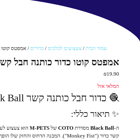
עמוד הבית
/
צעצועים לכלבים
/
כדורים
/ אמפטס קוטו כדור 
אמפטס קוטו כדור כותנה חבל קשר קלוע שחור 
₪
19.90
המלאי אזל
🧶 כדור חבל כותנה קשר M-PETS COTO – Black Ball
✨ תיאור כללי:
ה-
Black Ball
מסדרת
COTO
של
M-PETS
הוא צעצוע לעי
קשר כדור ("Monkey Fist"). המבנה הדחוס ו