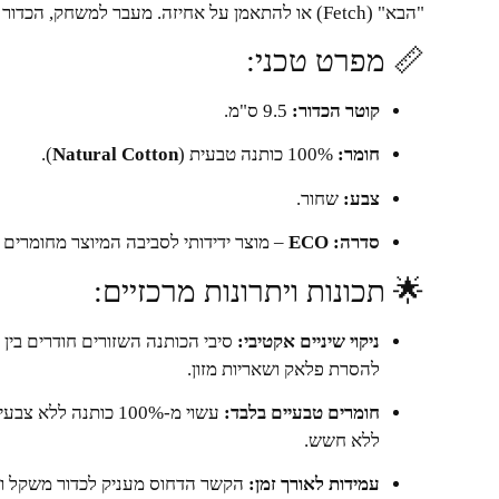
"הבא" (Fetch) או להתאמן על אחיזה. מעבר למשחק, הכדור מסייע בשמירה על בריאות הפה בצורה טבעית ומהנה.
📏 מפרט טכני:
קוטר הכדור:
9.5 ס"מ.
חומר:
100% כותנה טבעית (
Natural Cotton
).
צבע:
שחור.
סדרה:
ECO
– מוצר ידידותי לסביבה המיוצר מחומרים 
🌟 תכונות ויתרונות מרכזיים:
ניקוי שיניים אקטיבי:
סיבי הכותנה השזורים חודרים בין 
להסרת פלאק ושאריות מזון.
חומרים טבעיים בלבד:
עשוי מ-100% כותנה 
ללא חשש.
עמידות לאורך זמן:
הקשר הדחוס מעניק לכדור משקל וחו