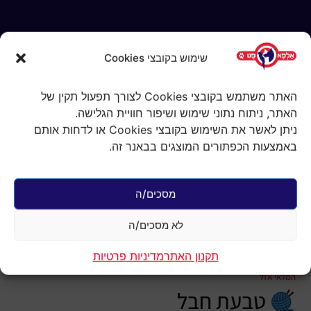
שימוש בקובצי Cookies
האתר משתמש בקובצי Cookies לצורך תפעול תקין של
האתר, ניתוח נתוני שימוש ושיפור חוויית הגלישה.
ניתן לאשר את השימוש בקובצי Cookies או לדחות אותם
באמצעות הכפתורים המוצגים בבאנר זה.
עמוד הבית
/
צעצועים
לכלבים
/
חבלים
/ אמפטס קוטו טבעת
כותנה קלועה בורדו 18 ס''מ 1 יחידות
מסכים/ה
אמפטס קוטו טבעת
כותנה קלועה בורדו
לא מסכים/ה
18 ס''מ 1 יחידות
₪
29.90
תקנון האתר
מדיניות פרטיות
המלאי אזל
טבעת חבל