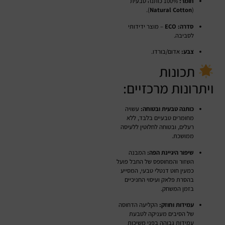
חומר:
100% כותנה טבעית
).
Natural Cotton
(
סדרה:
ECO
– מוצר ידידותי
לסביבה.
צבע:
אדום/בורדו.
תכונות
ויתרונות מרכזיים:
כותנה טבעית ובטוחה:
עשויה
מחומרים טבעיים בלבד, ללא
רעלים, ובטוחה לחלוטין ללעיסה
ממושכת.
שיפור היגיינת הפה:
המבנה
השזור והמחוספס של החבל פועל
כמעין חוט דנטלי טבעי, המסייע
בהסרת פלאק ועיסוי החניכיים
בזמן המשחק.
עמידות וחוזק:
הקליעה הדחוסה
של הסיבים מעניקה לטבעת
עמידות גבוהה בפני משיכות