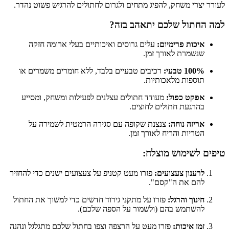
לעורר יצרי משחק, להפיג מתחים ולגרום לחתולים להרגיש פשוט נהדר.
למה החתול שלכם יתאהב בזה?
איכות פרימיום:
עלים גרוסים ואיכותיים בעלי ארומה חזקה
שנשמרת לאורך זמן.
100% טבעי:
רכיבים טבעיים בלבד, ללא חומרים משמרים או
תוספות מלאכותיות.
אפקט כפול:
מעודד חתולים עצלנים לפעילות ומשחק, ומסייע
בהרגעת חתולים לחוצים.
אריזה נוחה:
צנצנת שקופה עם סגירה הרמטית לשמירה על
הטריות והריח לאורך זמן.
טיפים לשימוש מוצלח:
לרענון צעצועים:
פזרו מעט קטניפ על צעצועים ישנים כדי להחזיר
להם את ה"קסם".
חינוך והרגל:
פזרו על מתקני גירוד חדשים כדי למשוך את החתול
להשתמש בהם (ולשמור על הספה שלכם).
זמן איכות:
פזרו מעט על הרצפה וצפו בחתול שלכם מתגלגל ונהנה