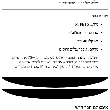
מרגע של "היי" טבעי ובטוח.
מפרט טכני:
מותג:
M-PETS
סדרה:
Cat’traction
משקל:
40 גרם
מרקם:
אבקה/עלים גרוסים
חשוב לדעת:
התגובה לקטניפ היא גנטית. כ-70% מהחתולים
יגיבו בהתלהבות, בעוד שאחרים עשויים להיות אדישים
אליו. המוצר בטוח לחלוטין לשימוש וללא סכנת התמכרות.
אימצתם חבר חדש