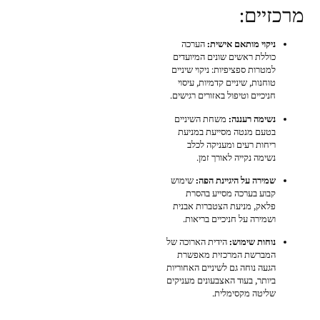
מרכזיים:
ניקוי מותאם אישית:
הערכה
כוללת ראשים שונים המיועדים
למטרות ספציפיות: ניקוי שיניים
טוחנות, שיניים קדמיות, עיסוי
חניכיים וטיפול באזורים רגישים.
נשימה רעננה:
משחת השיניים
בטעם מנטה מסייעת במניעת
ריחות רעים ומעניקה לכלב
נשימה נקייה לאורך זמן.
שמירה על היגיינת הפה:
שימוש
קבוע בערכה מסייע בהסרת
פלאק, מניעת הצטברות אבנית
ושמירה על חניכיים בריאות.
נוחות שימוש:
הידית הארוכה של
המברשת המרכזית מאפשרת
הגעה נוחה גם לשיניים האחוריות
ביותר, בעוד האצבעונים מעניקים
שליטה מקסימלית.