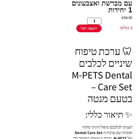
עם מברשת ואצבעונים
1 יחידות
₪
54.90
3 במלאי
הוספה לסל
🦷 ערכת טיפוח
שיניים לכלבים
M-PETS Dental
Care Set –
בטעם מנטה
✨ תיאור כללי:
העניקו לכלבכם טיפול היגייני מקיף
ואיכותי עם ערכת ה-
Dental Care Set
של
M-PETS
. ערכה זו עוצבה במיוחד כדי