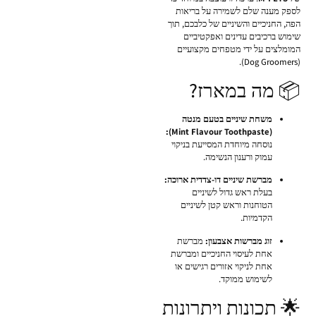
לספק מענה שלם לשמירה על בריאות
הפה, החניכיים והשיניים של כלבכם, תוך
שימוש ברכיבים עדינים ואפקטיביים
המומלצים על ידי מטפחים מקצועיים
(Dog Groomers).
📦 מה במארז?
משחת שיניים בטעם מנטה
(Mint Flavour Toothpaste):
נוסחה מיוחדת המסייעת בניקוי
עמוק ורענון הנשימה.
מברשת שיניים דו-צדדית ארוכה:
בעלת ראש גדול לשיניים
הטוחנות וראש קטן לשיניים
הקדמיות.
זוג מברשות אצבעון:
מברשת
אחת לעיסוי החניכיים ומברשת
אחת לניקוי אזורים רגישים או
לשימוש ממוקד.
🌟 תכונות ויתרונות