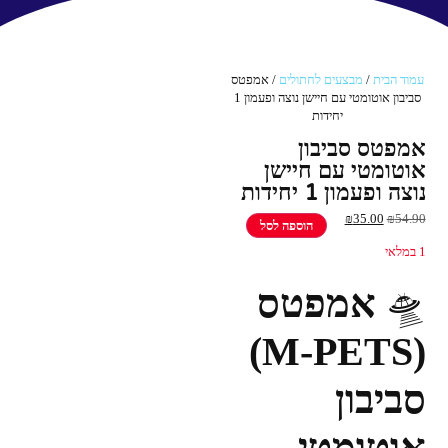
עמוד הבית
/
מבצעים לחתולים
/ אמפטס
סביבון אוטומטי עם חיישן נוצה ופעמון 1
יחידות
במבצע
אמפטס סביבון
אוטומטי עם חיישן
מציאון
נוצה ופעמון 1 יחידות
₪
35.00
₪
54.90
הוספה לסל
1 במלאי
🛸
אמפטס
(M-PETS)
סביבון
אוטומטי