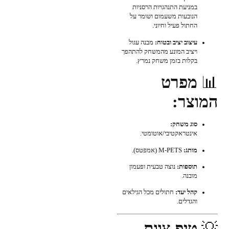
במניעת התנהגויות הרסניות
הנובעות משעמום ושומר על
החתול פעיל וחיוני.
עיצוב יציב ובטוח:
מבנה עגול
ויציב המונע מהמשחק להתהפך
בקלות בזמן משחק נמרץ.
📊
מפרט
המוצר:
סוג משחק:
אינטראקטיבי/אוטומטי.
מותג:
M-PETS (אמפטס).
תוספות:
נוצה טבעית ופעמון
מובנה.
קהל יעד:
חתולים מכל הגילאים
והגדלים.
💡
טיפ צוות