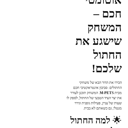
חכם –
המשחק
שישגע את
החתול
שלכם!
הכירו את הדור הבא של משחקי
החתולים: סביבון אינטראקטיבי חכם
מבית
M-PETS
. המשחק תוכנן לעורר
את יצר הציד הטבעי של החתול, לספק לו
שעות של עניין, פעילות גופנית וגירוי
מנטלי, גם כשאתם לא בבית.
🌟
למה החתול