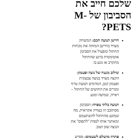
שלכם חייב את
הסביבון של M-
PETS?
חיישן תנועה חכם:
המשחק
מצויד בחיישן המזהה את נוכחות
החתול ומפעיל את הסביבון
אוטומטית ברגע שהחתול
מתקרב או נוגע בו.
שילוב מנצח של נוצה ופעמון:
הקצה מצויד בנוצה צבעונית
ופעמון קטן, המדמים תנועת טרף
ומגרים את החושים של החתול –
ראייה, שמיעה ומגע.
תנועה בלתי צפויה:
הסביבון
מסתובב וזז בצורה אקראית, מה
שמונע מהחתול להשתעמם
ומאתגר אותו לנסות "לתפוס" את
הנוצה שוב ושוב.
פתרון מושלם לשעמום:
מסייע