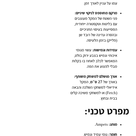
עמו על עניין לאורך זמן.
מרקם מחוספס לניקוי שיניים:
פני השטח של המקל מעוצבים
עם בליטות וטקסטורה ייחודית,
המסייעות בעיסוי החניכיים
ובהסרה עדינה של רובד שן
(פלייק) בזמן הלעיסה.
עמידות וגמישות:
עשוי מגומי
איכותי וגמיש בצבע ירוק בולט,
המאפשר לכלב לאחוז בו בקלות
מבלי לפצוע את הפה.
אורך מושלם למשחק משותף:
באורך של
27 ס"מ
, המקל
אידיאלי למשחקי השלכה והבאה
(Fetch) או למשחקי משיכה קלים
בבית ובחוץ.
מפרט טכני:
מותג:
Ampets.
חומר:
גומי עמיד וגמיש.