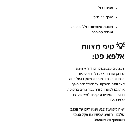
צבע:
כחול.
אורך:
27 ס"מ.
תכונות מיוחדות:
כולל צפצפה
ומרקם מחוספס.
💡 טיפ מצוות
אלפא פט:
צעצועים מצפצפים הם דרך מצוינת
לפרוק אנרגיה אצל כלבים פעילים,
במיוחד בימים גשומים כשזמן הטיול בחוץ
קצר יותר. המרקם של המקל הזה הופך
אותו גם לפתרון נהדר עבור גורים בתקופת
החלפת השיניים הזקוקים למשהו עמיד
ללעוס עליו.
✅ הוסיפו עוד צבע ועניין ליום של הכלב
שלכם – הזמינו עכשיו את מקל הגומי
המצפצף של אמפטס!