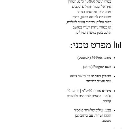
במידות של 40X60 ס"מ, המזרן
אידיאלי עבור חתולים וכלבים
מגזע קטן, ומתאים בצורה
מושלמת להנחה בסלון, בתוך
כלוב אילוף, כריפוד עשיר למלונה,
או כמזרן נוחות ייעודי במושב
הרכב בזמן נסיעות וטיולים.
📊
מפרט טכני:
מותג:
M-Pets (אמפטס).
דגם:
Prague (פראג).
מאפיין מפתח:
בד חיצוני דוחה
מים ועמיד במיוחד.
מידות:
אורך: 60 ס"מ | רוחב: 40
ס"מ – מתאים לחתולים ולכלבים
קטנים.
צבע:
שילוב של ורוד פוקסיה
תוסס ושחור, עם כיתוב לבן
מעוצב.