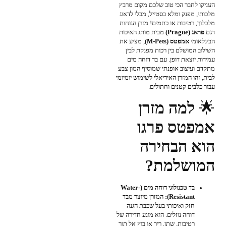
העניקו לחבר הכי טוב שלכם מקום מרבץ
מלכותי, מפנק ומלא בסטייל, מבלי לדאוג
מלכלוך, רטיבות או כתמים! מזרן הנוחות
דגם
פראג (Prague
)
מבית מותג האיכות
הבינלאומי
אמפטס (M-Pets)
, מציע את
השילוב המושלם בין רכות מפנקת לבין
עמידות יוצאת דופן. עם בד דוחה מים
מתקדם ועיצוב אופנתי שמוסיף המון צבע
לבית, זהו המזרן האידיאלי לשימוש יומיומי
עבור כלבים קטנים וחתולים.
🌟
למה מזרן
אמפטס פרגו
הוא הבחירה
המושלמת?
בד טכנולוגי דוחה מים (Water-
Resistant):
המזרן מיוצר מבד
חזק ואיכותי בעל שכבת הגנה
דוחה נוזלים. הוא מונע חדירה של
רטיבות, שתן, ריר או בוץ אל תוך