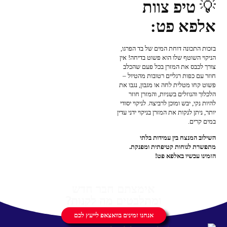
💡
טיפ צוות
אלפא פט:
בזכות התכונה דוחת המים של בד הפרגו,
הניקוי השוטף שלו הוא פשוט בדיחה! אין
צורך לכבס את המזרן בכל פעם שהכלב
חוזר עם כפות רגליים רטובות מהטיול –
פשוט קחו מטלית לחה או מגבון, נגבו את
הלכלוך והנוזלים בשניות, והמזרן חוזר
להיות נקי, יבש ומוכן לרביצה. לניקוי יסודי
יותר, ניתן לנקות את המזרן בניקוי ידני עדין
במים קרים.
השילוב המנצח בין עמידות בלתי
מתפשרת לנוחות קטיפתית ומפנקת.
הזמינו עכשיו באלפא פט!
אימצתם חבר חדש
ומתלבטים מה לקנות?
אנחנו זמינים בוואצאפ לייעץ לכם