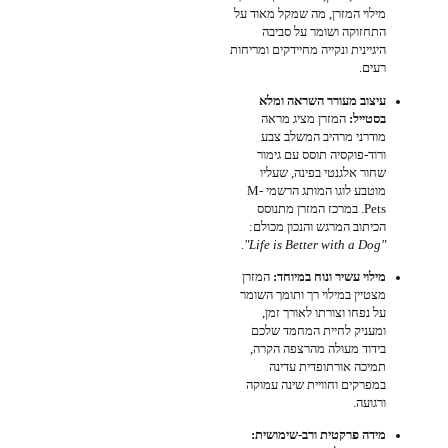
מילוי המזרן, מה שמקל מאוד על
התחזוקה ושומר על סביבה
היגיינית ונקייה מחיידקים ומריחות
רעים.
עיצוב מעורר השראה ומלא
בסטייל:
המזרן מציג מראה
מודרני מרהיב המשלב צבע
ורוד-פוקסיה תוסס עם גימור
שחור אלגנטי בפינה, שעליו
מוטבע לוגו המותג הרשמי M-
Pets. במרכז המזרן מתנוסס
הכיתוב המרגש והנכון מכולם:
.
"Life is Better with a Dog"
מילוי עשיר ונוח במיוחד:
המזרן
מצטיין במילוי רך ותומך השומר
על נפחו וצורתו לאורך זמן,
ומעניק לחיית המחמד שלכם
בידוד מעולה מהרצפה הקרה,
תמיכה אורתופדית עדינה
במפרקים וחוויית שינה עמוקה
ורגועה.
מידה פרקטית ורב-שימושית: