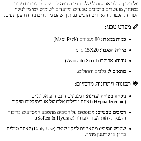
על ניקיון הכלב או החתול שלכם בין רחיצה לרחיצה. המגבונים עדינים
במיוחד, מועשרים ברכיבים טבעיים ומיועדים לשימוש יומיומי לניקוי
הפרווה, הכפות, והאזורים הרגישים, תוך שהם מותירים ניחוח רענן ונעים.
📏 מפרט טכני:
כמות במארז:
80 מגבונים (Maxi Pack).
מידות המגבון:
15X20
ס"מ.
ניחוח:
אבוקדו (Avocado Scent).
מתאים ל:
כלבים וחתולים.
🌟 תכונות ויתרונות מרכזיים:
נוסחה בטוחה ועדינה:
המגבונים הינם היפואלרגניים
(Hypoallergenic) ואינם מכילים אלכוהול או כימיקלים מזיקים.
רכיבים טבעיים:
מבוססים על רכיבים מהטבע המסייעים בריכוך
והענקת לחות לעור ולפרווה (Soften & Hydrate).
שימוש יומיומי:
מתאימים לניקוי שוטף (Daily Use) לאחר טיולים
בחוץ או לריענון מהיר.