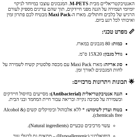
האנטיבקטריאליים מבית
M-PETS
. המגבונים עוצבו במיוחד לניקוי
יומיומי ושמירה על הגנה מפני חיידקים, תוך שהם עדינים מספיק לעורם
הרגיש של כלבים וחתולים. מארז ה-
Maxi Pack
מבטיח לכם פתרון זמין
ואיכותי לכל רגע ביום.
📏 מפרט טכני:
כמות:
80 מגבונים במארז.
גודל מגבון:
15X20 ס"מ.
סוג אריזה:
מארז Maxi Pack עם מכסה פלסטיק קשיח לשמירה על
לחות המגבונים לאורך זמן.
🌟 תכונות ויתרונות מרכזיים:
הגנה אנטיבקטריאלית (Antibacterial):
מסייעים בחיסול חיידקים
ובשמירה על סביבה נקייה ובריאה עבור חיית המחמד ובני הבית.
בטוח ועדין לשימוש:
* ללא אלכוהול וכימיקלים קשים (Alcohol &
chemicals free).
עשוי מרכיבים טבעיים (Natural ingredients).
היפואלרגני (Hypoallergenic) – מתאים גם לבעלי עור