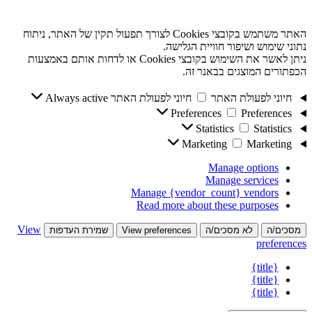
האתר משתמש בקובצי Cookies לצורך תפעול תקין של האתר, ניתוח
נתוני שימוש ושיפור חוויית הגלישה.
ניתן לאשר את השימוש בקובצי Cookies או לדחות אותם באמצעות
הכפתורים המוצגים בבאנר זה.
חיוני לפעולת האתר
חיוני לפעולת האתר
Always active
Preferences
Preferences
Statistics
Statistics
Marketing
Marketing
Manage options
Manage services
Manage {vendor_count} vendors
Read more about these purposes
View
מסכים/ה
לא מסכים/ה
View preferences
שמירת העדפות
preferences
{title}
{title}
{title}