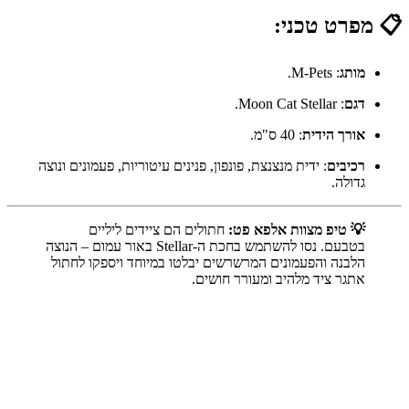
📋 מפרט טכני:
מותג
: M-Pets.
דגם
: Moon Cat Stellar.
אורך הידית
: 40 ס"מ.
רכיבים
: ידית מנצנצת, פונפון, פנינים עיטוריות, פעמונים ונוצה
גדולה.
💡 טיפ מצוות אלפא פט:
חתולים הם ציידים ליליים
בטבעם. נסו להשתמש בחכת ה-Stellar באור עמום – הנוצה
הלבנה והפעמונים המרשרשים יבלטו במיוחד ויספקו לחתול
אתגר ציד מלהיב ומעורר חושים.