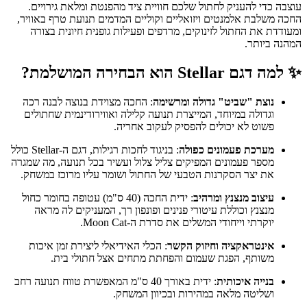
עוצבה כדי להעניק לחתול שלכם חוויית ציד מהפנטת ומלאת גירויים.
החכה משלבת אלמנטים ויזואליים וקוליים המדמים תנועת טרף באוויר,
ומעודדת את החתול לזינוקים, מרדפים ופעילות גופנית חיונית בצורה
המהנה ביותר.
✨ למה דגם Stellar הוא הבחירה המושלמת?
נוצת "שביט" גדולה ומרשימה
: החכה מצוידת בנוצה לבנה רכה
וגדולה במיוחד, המייצרת תנועה קלילה ואווירודינמית שחתולים
פשוט לא יכולים להפסיק לעקוב אחריה.
מערכת פעמונים כפולה
: בניגוד לחכות רגילות, דגם ה-Stellar כולל
מספר פעמונים המפיקים צליל צלול ועשיר בכל תנועה, מה שמגרה
את יצר הסקרנות הטבעי של החתול ושומר עליו מרוכז במשחק.
עיצוב מנצנץ ומרהיב
: ידית החכה (40 ס"מ) עטופה בחומר כחול
מנצנץ וכוללת עיטורי פנינים ופונפון רך, המעניקים לה מראה
יוקרתי וייחודי המשלים את סדרת ה-Moon Cat.
אינטראקציה וחיזוק הקשר
: הכלי האידיאלי ליצירת זמן איכות
משותף, הפגת שעמום והפחתת מתחים אצל חתולי בית.
בנייה איכותית
: ידית באורך 40 ס"מ המאפשרת טווח תנועה רחב
ושליטה מלאה במהירות ובכיוון המשחק.