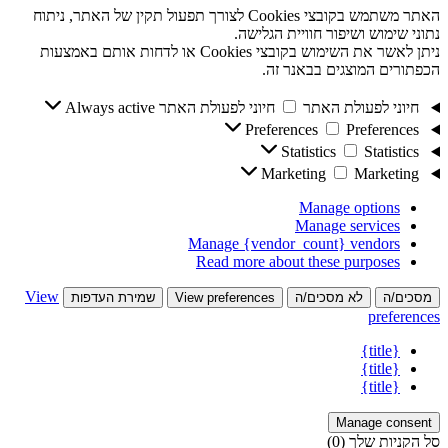
האתר משתמש בקובצי Cookies לצורך תפעול תקין של האתר, ניתוח
נתוני שימוש ושיפור חוויית הגלישה.
ניתן לאשר את השימוש בקובצי Cookies או לדחות אותם באמצעות
הכפתורים המוצגים בבאנר זה.
חיוני לפעולת האתר
חיוני לפעולת האתר
Always active
Preferences
Preferences
Statistics
Statistics
Marketing
Marketing
Manage options
Manage services
Manage {vendor_count} vendors
Read more about these purposes
View
מסכים/ה
לא מסכים/ה
View preferences
שמירת העדפות
preferences
{title}
{title}
{title}
Manage consent
סל הקניות שלך
(0)