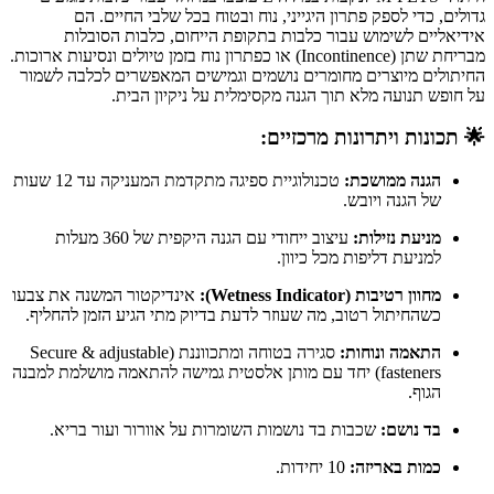
גדולים, כדי לספק פתרון היגייני, נוח ובטוח בכל שלבי החיים. הם
אידיאליים לשימוש עבור כלבות בתקופת הייחום, כלבות הסובלות
מבריחת שתן (Incontinence) או כפתרון נוח בזמן טיולים ונסיעות ארוכות.
החיתולים מיוצרים מחומרים נושמים וגמישים המאפשרים לכלבה לשמור
על חופש תנועה מלא תוך הגנה מקסימלית על ניקיון הבית.
🌟 תכונות ויתרונות מרכזיים:
הגנה ממושכת:
טכנולוגיית ספיגה מתקדמת המעניקה עד 12 שעות
של הגנה ויובש.
מניעת נזילות:
עיצוב ייחודי עם הגנה היקפית של
360 מעלות
למניעת דליפות מכל כיוון.
מחוון רטיבות (Wetness Indicator):
אינדיקטור המשנה את צבעו
כשהחיתול רטוב, מה שעוזר לדעת בדיוק מתי הגיע הזמן להחליף.
התאמה ונוחות:
סגירה בטוחה ומתכווננת (Secure & adjustable
fasteners) יחד עם מותן אלסטית גמישה להתאמה מושלמת למבנה
הגוף.
בד נושם:
שכבות בד נושמות השומרות על אוורור ועור בריא.
כמות באריזה:
10 יחידות.