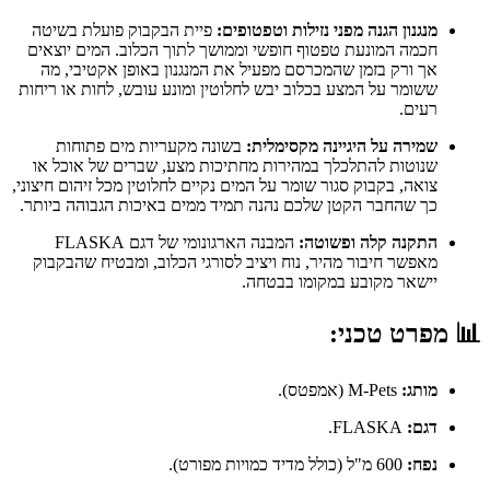
מנגנון הגנה מפני נזילות וטפטופים:
פיית הבקבוק פועלת בשיטה
חכמה המונעת טפטוף חופשי וממושך לתוך הכלוב. המים יוצאים
אך ורק בזמן שהמכרסם מפעיל את המנגנון באופן אקטיבי, מה
ששומר על המצע בכלוב יבש לחלוטין ומונע עובש, לחות או ריחות
רעים.
שמירה על היגיינה מקסימלית:
בשונה מקעריות מים פתוחות
שנוטות להתלכלך במהירות מחתיכות מצע, שברים של אוכל או
צואה, בקבוק סגור שומר על המים נקיים לחלוטין מכל זיהום חיצוני,
כך שהחבר הקטן שלכם נהנה תמיד ממים באיכות הגבוהה ביותר.
התקנה קלה ופשוטה:
המבנה הארגונומי של דגם FLASKA
מאפשר חיבור מהיר, נוח ויציב לסורגי הכלוב, ומבטיח שהבקבוק
יישאר מקובע במקומו בבטחה.
📊
מפרט טכני:
מותג:
M-Pets (אמפטס).
דגם:
FLASKA.
נפח:
600 מ"ל (כולל מדיד כמויות מפורט).