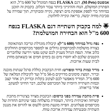
אמפטס (M-Pets)
, דגם
FLASKA
בנפח המוגדל של 600 מ"ל, הוא
הפתרון המושלם, הנוח וההיגייני ביותר עבור הכלוב. בקבוק זה תוכנן
במיוחד כדי לספק אספקת מים רציפה, נקייה ומבוקרת, תוך שמירה על
סביבת מחיה יבשה, בריאה ונקייה לחלוטין.
🌟
למה בקבוק השתייה דגם FLASKA בנפח
600 מ"ל הוא הבחירה המושלמת?
נפח גדול במיוחד (600 מ"ל):
קיבולת מוגדלת ונדיבה המתאימה
בצורה מושלמת למכרסמים גדולים או למספר מכרסמים החולקים
כלוב אחד. הנפח הגדול מעניק לכם שקט נפשי וידיעה שלחברים
הקטנים שלכם לא יחסרו מים גם בימים חמים או כשאתם מחוץ
לבית שעות ארוכות.
מדיד כמות ברור ומפורט:
חזית הבקבוק כוללת סרגל שנתות מובנה
וברור, המציג סימונים מדויקים מ-50 מ"ל ועד לקיבולת המלאה של
600 מ"ל. המדיד מאפשר לכם לעקוב בקלות ובדיוק רב אחר קצב
וכמות השתייה היומית של המכרסם שלכם, דבר החיוני למעקב
אחר בריאותו.
פיית מתכת עמידה בפני כרסום:
הבקבוק מצויד בצינורית מתכת
קשיחה ואיכותית ביותר, העומדת בהצלחה בפני שיניהם החדות של
מכרסמים פעלתנים. הפייה מונעת מהם ללעוס או להרוס את מנגנון
השתייה ומבטיחה עמידות ארוכת טווח.