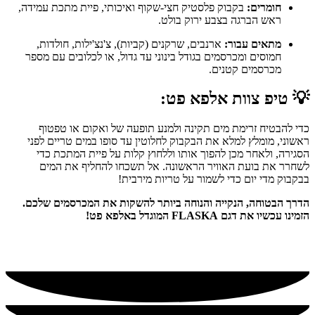
חומרים:
בקבוק פלסטיק חצי-שקוף ואיכותי, פיית מתכת עמידה,
ראש הברגה בצבע ירוק בולט.
מתאים עבור:
ארנבים, שרקנים (קביות), צ'נצ'ילות, חולדות,
חמוסים ומכרסמים בגודל בינוני עד גדול, או לכלובים עם מספר
מכרסמים קטנים.
💡
טיפ צוות אלפא פט:
כדי להבטיח זרימת מים תקינה ולמנע תופעה של ואקום או טפטוף
ראשוני, מומלץ למלא את הבקבוק לחלוטין עד סופו במים טריים לפני
הסגירה, ולאחר מכן להפוך אותו וללחוץ קלות על פיית המתכת כדי
לשחרר את בועת האוויר הראשונה. אל תשכחו להחליף את המים
בבקבוק מדי יום כדי לשמור על טריות מירבית!
הדרך הבטוחה, הנקייה והנוחה ביותר להשקות את המכרסמים שלכם.
הזמינו עכשיו את דגם FLASKA המוגדל באלפא פט!