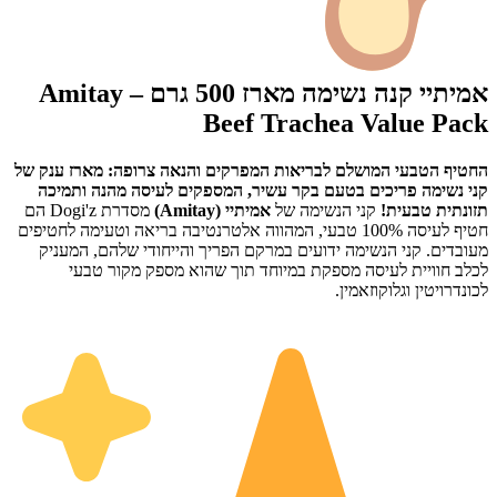
אמיתיי קנה נשימה מארז 500 גרם – Amitay
Beef Trachea Value Pack
החטיף הטבעי המושלם לבריאות המפרקים והנאה צרופה: מארז ענק של
קני נשימה פריכים בטעם בקר עשיר, המספקים לעיסה מהנה ותמיכה
תזונתית טבעית!
קני הנשימה של
אמיתיי (Amitay)
מסדרת Dogi'z הם
חטיף לעיסה 100% טבעי, המהווה אלטרנטיבה בריאה וטעימה לחטיפים
מעובדים. קני הנשימה ידועים במרקם הפריך והייחודי שלהם, המעניק
לכלב חוויית לעיסה מספקת במיוחד תוך שהוא מספק מקור טבעי
לכונדרויטין וגלוקוזאמין.