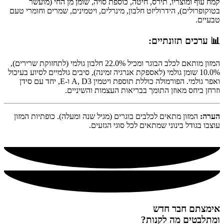
קמח עוף ומוצריו, תירס, חיטה, כוספת סויה, שומן מן החי (מועשר
בטוקופרולים), הידרוליזט חלבון, מינרלים, ויטמינים, שמרים וחומרי טעם
טבעיים.
📊 ערכים תזונתיים:
המזון מותאם לכלב הבוגר ומכיל 22.0% חלבון גולמי (לתחזוקת שרירים),
10.0% שומן גולמי (לאספקת אנרגיה זמינה), סיבים גולמיים לסיוע בעיכול
ואפר גולמי. הפורמולה כוללת תוספת ויטמין A, D3 ו-E, יחד עם סידן
וזרחן ביחס מאוזן התומך בבריאות העצמות והשיניים.
הערה:
המזון מתאים לכלבים בוגרים (מגיל שנה ומעלה). כופתיות המזון
עוצבו בגודל בינוני שמתאים לכל סוגי הגזעים.
אימצתם חבר חדש
ומתלבטים מה לקנות?