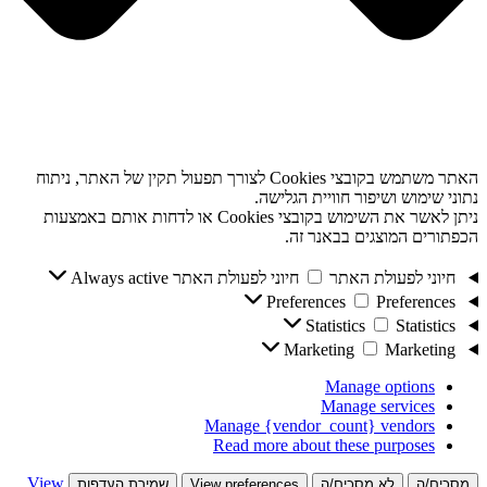
האתר משתמש בקובצי Cookies לצורך תפעול תקין של האתר, ניתוח
נתוני שימוש ושיפור חוויית הגלישה.
ניתן לאשר את השימוש בקובצי Cookies או לדחות אותם באמצעות
הכפתורים המוצגים בבאנר זה.
חיוני לפעולת האתר
חיוני לפעולת האתר
Always active
Preferences
Preferences
Statistics
Statistics
Marketing
Marketing
Manage options
Manage services
Manage {vendor_count} vendors
Read more about these purposes
View
מסכים/ה
לא מסכים/ה
View preferences
שמירת העדפות