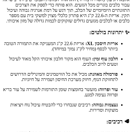
עבור כלבים בוגרים מכל הגזעים. הוא פותח כדי לספק את הצרכים
התזונתיים היומיומיים של הכלב, תוך דגש על רמת אנרגיה גבוהה ועיכול
תקין. אריזת ה-22.6 ק"ג היא פתרון כלכלי מצוין למשקי בית עם מספר
כלבים או לכלבים מגזעים גדולים שזקוקים לכמות גדולה של מזון איכותי.
✨ יתרונות בולטים:
אריזת חיסכון XL:
אריזת 22.6 ק"ג המעניקה את התמורה הטובה
ביותר לכסף (מחיר לק"ג נמוך במיוחד).
חלבון עוף זמין:
העוף הוא מקור חלבון איכותי הקל מאוד לעיכול
וטעים לרוב הכלבים.
פורמולה מאוזנת:
מכיל את כל הוויטמינים והמינרלים הדרושים
לתחזוקת הגוף, חיזוק מערכת החיסון ושמירה על חיוניות.
עור ופרווה:
מועשר בחומצות שומן התורמות לשמירה על עור בריא
ופרווה נעימה למגע.
נעצמות גבוהה:
רכיבים שנבחרו כדי להבטיח עיכול נוח ויציאות
מוצקות וסדירות.
🥩 רכיבים: