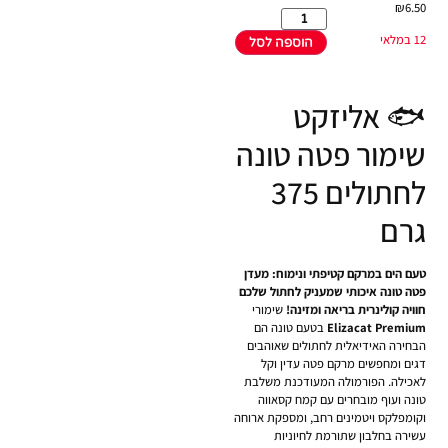
₪
6.50
12 במלאי
הוספה לסל
🐟 אליזקט
שימור פטה טונה
לחתולים 375
גרם
טעם הים במרקם קטיפתי ונימוח: מעדן
פטה טונה איכותי שמעניק לחתול שלכם
חוויה קולינרית בריאה ומזינה!
שימורי
Elizacat Premium
בטעם טונה הם
הבחירה האידיאלית לחתולים שאוהבים
דגים ומחפשים מרקם פטה עדין וקל
לאכילה. הפורמולה המעודכנת משלבת
טונה ועוף מובחרים עם קמח קסאווה
וקומפלקס ויטמינים רחב, ומספקת ארוחה
עשירה בחלבון שתורמת לחיוניות