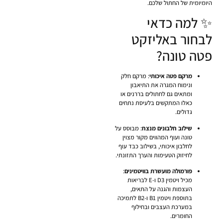
היומיומית של החתול שלכם.
✨ למה כדאי
לבחור באליזקט
פטה טונה?
מרקם פטה איכותי
: מרקם חלק
ונימוח המגרה את התיאבון
ומתאים גם לחתולים בררנים או
כאלו המתקשים בלעיסת נתחים
גדולים.
שילוב חלבונים מנצח
: מבוסס על
טונה ועוף המהווים מקור מצוין
לחלבון איכותי, בשילוב כבד עוף
לחיזוק הטעימות והערך התזונתי.
פורמולה מועשרת בוויטמינים
:
מכיל ויטמין D3 ו-E לבריאות
העצמות והגנה על התאים,
בתוספת ויטמין B1 ו-B2 לתמיכה
במערכת העצבים ובחילוף
החומרים.