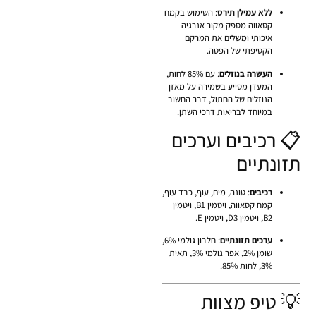
ללא עמילן תירס
: השימוש בקמח
קסאווה מספק מקור אנרגיה
איכותי ומשלים את המרקם
הקטיפתי של הפטה.
העשרה בנוזלים
: עם 85% לחות,
המעדן מסייע בשמירה על מאזן
הנוזלים של החתול, דבר החשוב
במיוחד לבריאות דרכי השתן.
📋 רכיבים וערכים
תזונתיים
רכיבים
: טונה, מים, עוף, כבד עוף,
קמח קסאווה, ויטמין B1, ויטמין
B2, ויטמין D3, ויטמין E.
ערכים תזונתיים
: חלבון גולמי 6%,
שומן 2%, אפר גולמי 3%, תאית
3%, לחות 85%.
💡 טיפ מצוות