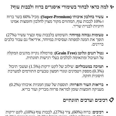
✨ למה כדאי לבחור בשימורי איסגרים ברווז ולבבות עוף?
עשיר בחלבון איכותי (Super-Premium)
: מכיל 60% בשר ברווז
ו-10% לבבות עוף, המהווים מקור מצוין לחלבון וחומצות אמינו
חיוניות לבניית שריר.
טעימות גבוהה במיוחד
: השימוש בלבבות עוף ובציר עשיר (27%)
הופך את המנה למפתה ועסיסית במיוחד, אידיאלי גם עבור כלבים
בררנים.
נטול דגנים וגלוטן (Grain Free)
: פורמולה נקייה מדגנים המקלה
על העיכול ומתאימה לכלבים בעלי רגישות תזונתית.
תמיכה במטבוליזם
: שילוב של לקט ירקות (1.5%) ועשבי תיבול
(0.3%) מספק ויטמינים ונוגדי חמצון טבעיים התורמים למערכת
חיסונית חזקה.
בריאות העור והפרווה
: תוספת של שמן חמניות איכותי (0.2%)
מעניקה חומצות שומן למראה פרווה מבריק ועור בריא.
📋 רכיבים וערכים תזונתיים
רכיבים
: ברווז (60%), ציר (27%), לבבות עוף (10%), לקט ירקות