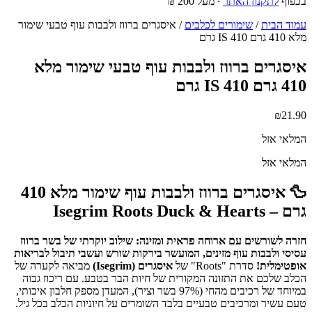
בכפוף
לתקנון האתר
∙ מעל 200 ₪
עמוד הבית
/
שימורים לכלבים
/ איסגרים ברווז ולבבות עוף טבעי שימור
מלא 410 גרם IS 410 גרם
איסגרים ברווז ולבבות עוף טבעי שימור מלא
410 גרם IS 410 גרם
₪
21.90
המלאי אזל
המלאי אזל
🦆 איסגרים ברווז ולבבות עוף שימור מלא 410
גרם – Isegrim Roots Duck & Hearts
חזרה לשורשים עם ארוחה פראית ומזינה: שילוב יוקרתי של בשר ברווז
עסיסי ולבבות עוף מזינים, המועשר בירקות שורש ועשבי תיבול לבריאות
אופטימלית!
סדרת "Roots" של
איסגרים (Isegrim)
מביאה לקערה של
הכלב שלכם את התזונה המקורית של חיות הבר בטבע. עם ריכוז גבוה
במיוחד של רכיבים מהחי (97% בשר וציר), המעדן מספק חלבון איכותי,
טעם עשיר ומרכיבים טבעיים בלבד השומרים על חיוניות הכלב בכל גיל.