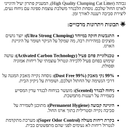
גבוהה (High Quality Clumping Cat Litter), המעניק פתרון יעיל והיגייני
לארגז החול שלכם. נוסחת הלבנדר משלבת עוצמת ספיגה עם ניחוח נעים,
ליצירת סביבה רעננה לאורך זמן.
🌟 תכונות ויתרונות מרכזיים:
התגבשות חזקה במיוחד (Ultra Strong Clumping):
יוצר גושים
מוצקים במהירות רבה, מה שמקל על הניקוי ושומר על היגיינת
הארגז.
טכנולוגיית פחם פעיל (Activated Carbon Technology):
עושה
שימוש בפחם פעיל ללכידה ונטרול עוצמתי של ריחות אמוניה
ופסולת.
99% נקי מאבק (99% Dust Free):
נוסחה נקייה מאבק המגנה על
דרכי הנשימה של החתול ושלכם, ושומרת על ניקיון הבית.
ניחוח לבנדר (Scented):
מועשר בניחוח לבנדר עדין המסייע
בשמירה על רעננות מתמשכת.
היגיינה קבועה (Permanent Hygiene):
מתוכנן לשמירה על
סביבה נקייה וסטרילית בתוך ארגז החול.
בקרת ריחות מעולה (Super Odor Control):
מערכת מתקדמת
לנטרול ריחות לא נעימים לפני שהם מתפשטים בבית.