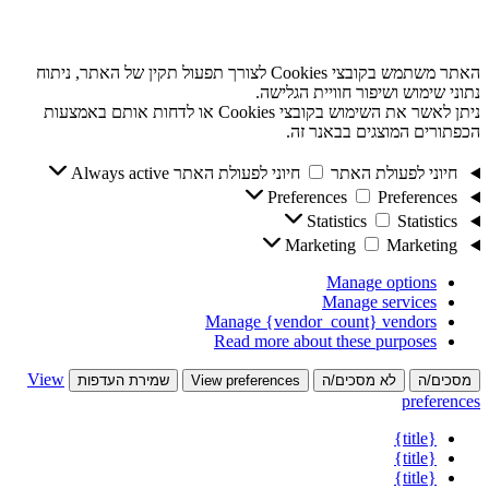
האתר משתמש בקובצי Cookies לצורך תפעול תקין של האתר, ניתוח
נתוני שימוש ושיפור חוויית הגלישה.
ניתן לאשר את השימוש בקובצי Cookies או לדחות אותם באמצעות
הכפתורים המוצגים בבאנר זה.
חיוני לפעולת האתר
חיוני לפעולת האתר
Always active
Preferences
Preferences
Statistics
Statistics
Marketing
Marketing
Manage options
Manage services
Manage {vendor_count} vendors
Read more about these purposes
View
מסכים/ה
לא מסכים/ה
View preferences
שמירת העדפות
preferences
{title}
{title}
{title}