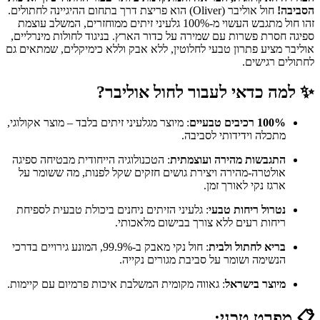
הסביבה!
חול אוליבר (Oliver) הוא פריצת דרך בתחום ההיגיינה לחתולים.
זהו חול מתגבש העשוי מ-100% גלעיני זיתים ממוחזרים, המשלב עוצמת
ספיגה חסרת פשרות עם שמירה על כדור הארץ. בניגוד לחולות מינרליים,
אוליבר מציע פתרון טבעי לחלוטין, ללא אבק וללא כימיקלים, שמתאים גם
לחתולים רגישים.
✨ למה כדאי לעבור לחול אוליבר?
100% רכיבים טבעיים
: מיוצר מגלעיני זיתים בלבד – מוצר אקולוגי,
מתכלה וידידותי לסביבה.
התגבשות מהירה ועוצמתית
: הטכנולוגיה הייחודית מבטיחה ספיגה
אולטרה-מהירה ויצירת גושים חזקים שקל לפנות, מה ששומר על
ארגז נקי לאורך זמן.
נטרול ריחות טבעי
: גלעיני הזיתים ניחנים ביכולת טבעית לספיחת
ריחות רעים ללא צורך בבישום מלאכותי.
בריא לחתול ולבית
: חול נקי מאבק ב-99.9%, המונע גירויים בדרכי
הנשימה ושומר על סביבת מגורים נקייה.
מיוצר בישראל
: גאווה מקומית המשלבת איכות פרמיום עם קיימות.
📋 מפרט טכני: