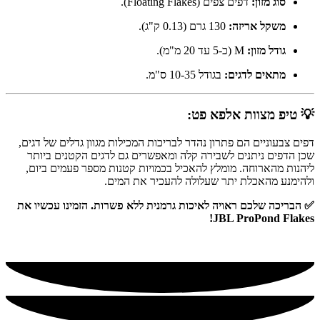
סוג מזון:
דפים צפים (Floating Flakes).
משקל אריזה:
130 גרם (0.13 ק"ג).
גודל מזון:
M (כ-5 עד 20 מ"מ).
מתאים לדגים:
בגודל 10-35 ס"מ.
💡 טיפ מצוות אלפא פט:
דפים צבעוניים הם פתרון נהדר לבריכות המכילות מגוון גדלים של דגים,
שכן הדפים ניתנים לשבירה קלה ומאפשרים גם לדגים הקטנים ביותר
ליהנות מהארוחה. מומלץ להאכיל בכמויות קטנות מספר פעמים ביום,
ולהימנע מהאכלת יתר שעלולה להעכיר את המים.
✅ הבריכה שלכם ראויה לאיכות גרמנית ללא פשרות. הזמינו עכשיו את
JBL ProPond Flakes!