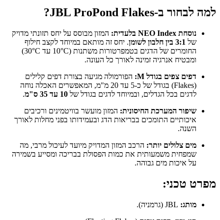
למה לבחור ב-JBL ProPond Flakes?
נוסחת NEO Index בלעדית:
המזון מבוסס על יחס תזונתי מדויק
של
3:1 בין חלבון לשומן
. יחס זה מותאם במיוחד לקצב חילוף
החומרים של הדגים בטמפרטורות משתנות (10°C עד 30°C)
ומבטיח אנרגיה זמינה לאורך כל העונה.
דפים צפים בגודל M:
הפורמולה מגיעה בצורת דפים קלילים
(Flakes) בגודל של כ-5 עד 20 מ"מ, המאפשרים האכלה נוחה
לדגים בכל הגדלים, ובמיוחד לדגים בגודל של
10 עד 35 ס"מ
.
שיפור המערכת החיסונית:
המזון מועשר בוויטמינים ורכיבים
איכותיים התומכים בבריאות הדג ובעמידותו בפני מחלות לאורך
השנה.
מים צלולים יותר:
הרכב המזון המדויק מיועד לעיכול מרבי, מה
שמפחית משמעותית את כמות הפסולת בבריכה ומסייע בשמירה
על איכות מים גבוהה.
מפרט טכני:
מותג:
JBL (גרמניה).