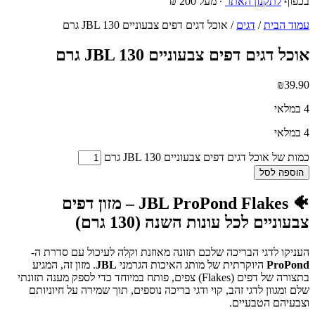
בכפוף
לתקנון האתר
∙ מעל 200 ₪
עמוד הבית
/
דגים
/ אוכל דגים דפים צבעוניים JBL 130 גרם
אוכל דגים דפים צבעוניים JBL 130 גרם
₪
39.90
4 במלאי
4 במלאי
כמות של אוכל דגים דפים צבעוניים JBL 130 גרם
הוספה לסל
🐠 JBL ProPond Flakes – מזון דפים
צבעוניים לכל עונות השנה (130 גרם)
העניקו לדגי הבריכה שלכם תזונה מאוזנת וקלה לעיכול עם סדרת ה-
ProPond
היוקרתית של מותג האיכות הגרמני
JBL
. מזון זה, המגיע
בתצורה של דפים (Flakes) צפים, פותח במיוחד כדי לספק מענה תזונתי
שלם ומגוון לדגי זהב, קוי ודגי בריכה נוספים, תוך שמירה על חיוניותם
וצבעיהם הטבעיים.