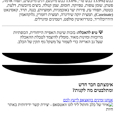
כבש (13.9% כבש טרי, 13.0% כבש מיובש), דגים מיובשים, תפוח אדמה,
פשתן, שומן עופות, טפיוקה, חומוס, שמן קנולה, ביצים מיובשות, דלעת,
בטטה, תפוחי עץ, פירות יער (אוכמניות, חמוציות), בננה, תרד, קאסינאט
(Caseinate), תמצית יוקה שידיגרה, תמצית רוזמרין, גלוקוזאמין
הידרוכלוריד, כונדרואיטין סולפט, ויטמינים ומינרלים.
💡 טיפ להאכלה:
בזכות שיטת האפייה הייחודית, הכופתיות
מרוכזות ומזינות מאוד. מומלץ להיצמד לטבלת ההאכלה
שעל גב האריזה כדי לשמור על משקל גוף תקין של הכלב.
אימצתם חבר חדש
ומתלבטים מה לקנות?
אנחנו זמינים בוואצאפ לייעץ לכם