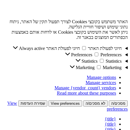
האתר משתמש בקובצי Cookies לצורך תפעול תקין של האתר, ניתוח
נתוני שימוש ושיפור חוויית הגלישה.
ניתן לאשר את השימוש בקובצי Cookies או לדחות אותם באמצעות
הכפתורים המוצגים בבאנר זה.
חיוני לפעולת האתר
חיוני לפעולת האתר
Always active
Preferences
Preferences
Statistics
Statistics
Marketing
Marketing
Manage options
Manage services
Manage {vendor_count} vendors
Read more about these purposes
View
מסכים/ה
לא מסכים/ה
View preferences
שמירת העדפות
preferences
{title}
{title}
{title}