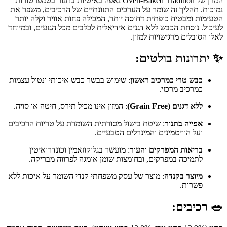
המזון של Oven-Baked Tradition נאפה באיטיות בתנור בטמפרטורות
נמוכות. תהליך זה שומר על הערכים התזונתיים של הרכיבים, משפר את
הטעימות ומבטיח כופתית דחוסה יותר, המכילה פחות אוויר וקלה יותר
לעיכול. נוסחת הכבש ללא דגנים אידיאלית לכלבים מכל הגזעים, ובמיוחד
לאלו הסובלים מרגישויות למזון.
✨ יתרונות בולטים:
כבש טרי כמרכיב ראשון
: שימוש בבשר כבש איכותי ונטול עצמות
כמרכיב מרכזי.
ללא דגנים (Grain Free)
: המזון אינו מכיל תירס, חיטה או סויה.
אפייה בתנור
: שיטת בישול מסורתית השומרת על טריות הרכיבים
ועל הוויטמינים והמינרלים הטבעיים.
בריאות המפרקים והעור
: מועשר בגלוקוזאמין וכונדרואיטין
לתמיכה במפרקים, ובחומצות שומן אומגה לפרווה מבריקה.
מיוצר בקנדה
: מוצר של עסק משפחתי קנדי השומר על איכות ללא
פשרות.
🥗 רכיבים: