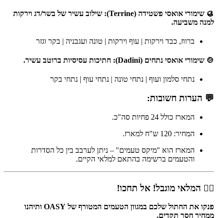
🥮
שימורי אואסי פשטידה (Terrine):
שילוב עשיר של בשר/דג וירקות
למנה משביעה.
ברווז, כבד וירקות | עוף וירקות | טונה ועגבניה | בקר וגזר
🍲
שימורי אואסי נתחים (Dadini):
חתיכות עסיסיות ברוטב עשיר.
נתחי סלמון ועוף | נתחי טונה | נתחי עוף | נתחי בקר
💬 הערות חשובות:
המארז כולל 24 פחיות סה"כ.
המחיר: 120 ש"ח למארז.
המארז הוא "מיקס טעמים" – ניתן לערבב בין כל הסדרות
והטעמים ברשימה בהתאם למלאי הקיים.
🏃‍♂️
המלאי מוגבל! אל תחכו!
פנקו את החתול שלכם במגוון הטעמים המטורף של OASY ותיהנו
ממחיר חסר תקדים.