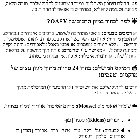
פט
, חבילת חיסכון משתלמת במיוחד שתעניק לחתול שלכם תזונה מלאה,
מאוזנת וטעימה להפליא, במחיר שאי אפשר להתחרות בו.
🌟
למה לבחור במזון הרטוב של OASY?
✅
רכיבים טבעיים:
אואסי מתחייבת לשימוש ברכיבים איכותיים ונבחרים.
✅
חלבון מן החי:
אחוז גבוה של בשר או דג בכל פחית, לתזונה אופטימלית
ובריאה. ✅
ללא חומרים משמרים או צבעי מאכל מלאכותיים:
תזונה נקייה
ומאוזנת לחתול. ✅
מאושר ע"י וטרינרים:
פותח תוך מחשבה על בריאות
החתול שלך. ✅
תוצרת איטליה:
איכות אירופאית מובטחת.
🥣
המיקס המושלם: בחרו 24 פחיות מתוך מגוון עצום של
מרקמים וטעמים!
הרכיבו לחתול שלכם את השישייה (או הרביעייה) המושלמת מתוך
הרשימה המטורפת הזו:
☁️
שימורי אואסי מוס (Mousse):
מרקם קטיפתי, אוורירי ונימוח במיוחד.
🍼
לגורים (Kittens):
סלמון | עוף
🥩
לבוגרים:
עגל | בקר | עוף | טונה | כבד | ארנבת | הודו | דג
אוקיינוס | סלמון | דג פורל