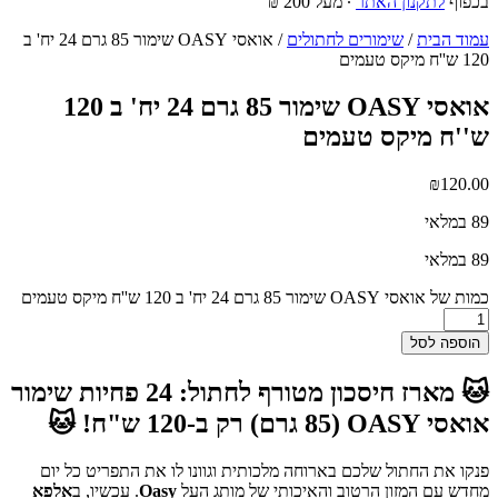
בכפוף
לתקנון האתר
∙ מעל 200 ₪
עמוד הבית
/
שימורים לחתולים
/ אואסי OASY שימור 85 גרם 24 יח' ב
120 ש''ח מיקס טעמים
אואסי OASY שימור 85 גרם 24 יח' ב 120
ש''ח מיקס טעמים
₪
120.00
89 במלאי
89 במלאי
כמות של אואסי OASY שימור 85 גרם 24 יח' ב 120 ש''ח מיקס טעמים
הוספה לסל
🐱
מארז חיסכון מטורף לחתול: 24 פחיות שימור
אואסי OASY (85 גרם) רק ב-120 ש"ח!
🐱
פנקו את החתול שלכם בארוחה מלכותית וגוונו לו את התפריט כל יום
מחדש עם המזון הרטוב והאיכותי של מותג העל
Oasy
. עכשיו, ב
אלפא