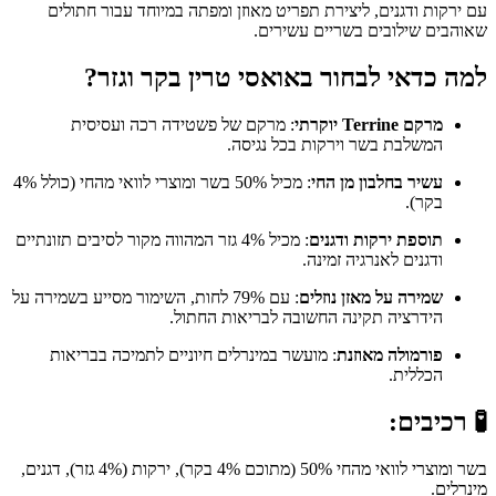
עם ירקות ודגנים, ליצירת תפריט מאוזן ומפתה במיוחד עבור חתולים
שאוהבים שילובים בשריים עשירים.
למה כדאי לבחור באואסי טרין בקר וגזר?
מרקם Terrine יוקרתי
: מרקם של פשטידה רכה ועסיסית
המשלבת בשר וירקות בכל נגיסה.
עשיר בחלבון מן החי
: מכיל 50% בשר ומוצרי לוואי מהחי (כולל 4%
בקר).
תוספת ירקות ודגנים
: מכיל 4% גזר המהווה מקור לסיבים תזונתיים
ודגנים לאנרגיה זמינה.
שמירה על מאזן נוזלים
: עם 79% לחות, השימור מסייע בשמירה על
הידרציה תקינה החשובה לבריאות החתול.
פורמולה מאוזנת
: מועשר במינרלים חיוניים לתמיכה בבריאות
הכללית.
🧪 רכיבים:
בשר ומוצרי לוואי מהחי 50% (מתוכם 4% בקר), ירקות (4% גזר), דגנים,
מינרלים.