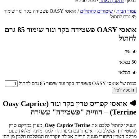
בכפוף
לתקנון האתר
∙ מעל 200 ₪
עמוד הבית
/
שימורים לחתולים
/ אואסי OASY פשטידה בקר וגזר שימור
85 גרם לחתול
אואסי OASY פשטידה בקר וגזר שימור 85 גרם
לחתול
₪
6.50
50 במלאי
50 במלאי
כמות של אואסי OASY פשטידה בקר וגזר שימור 85 גרם לחתול
הוספה לסל
🥩 אואסי קפריס טרין בקר וגזר (Oasy Caprice
Terrine) – חוויית "פשטידה" עשירה
העניקו לחתול שלכם את
Oasy Caprice Terrine
, מעדן במרקם טרין
(פשטידה) המשלב בקר איכותי עם נגיעות גזר למנה מזינה ומלאת טעם.
מרקם הטרין הייחודי מעניק חוויית אכילה יוקרתית המשלבת חלבון מן החי