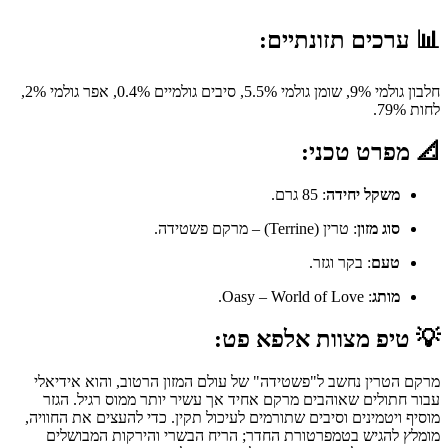
📊 ערכים תזונתיים:
חלבון גולמי 9%, שומן גולמי 5.5%, סיבים גולמיים 0.4%, אפר גולמי 2%,
לחות 79%.
📐 מפרט טכני:
משקל יחידה
: 85 גרם.
סוג מזון
: טרין (Terrine) – מרקם פשטידה.
טעם
: בקר וגזר.
מותג
: Oasy – World of Love.
💡 טיפ מצוות אלפא פט:
מרקם הטרין נחשב ל"פשטידה" של עולם המזון הרטוב, והוא אידיאלי
עבור חתולים שאוהבים מרקם אחיד אך עשיר יותר ממוס רגיל. הגזר
מוסיף ויטמינים וסיבים שתורמים לעיכול תקין. כדי להעצים את החוויה,
מומלץ להגיש בטמפרטורת החדר; הריח הבשרי והירקות המבושלים