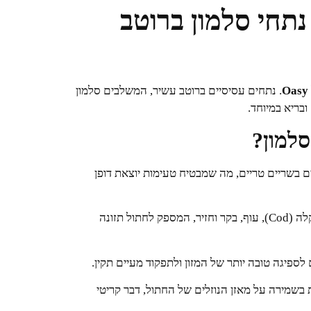
Oa) פאוץ' נתחי סלמון ברוטב
Oasy
. נתחים עסיסיים ברוטב עשיר, המשלבים סלמון
ובריא במיוחד.
כיל לפחות 14% רכיבים בשריים טריים, מה שמבטיח טעימות יוצאת דופן
שילוב עשיר של סלמון (4%), דג בקלה (Cod), עוף, בקר וחזיר, המספק לחתול תזונה
ספיגה טובה יותר של המזון ולתפקוד מעיים תקין.
תית בשמירה על מאזן הנוזלים של החתול, דבר קריטי