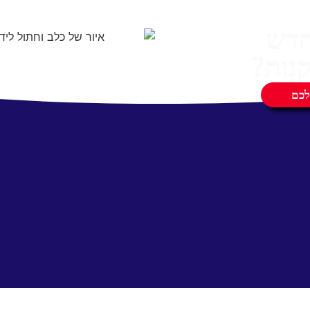
חדש
נות?
לכם