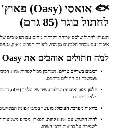
🐟 אואסי (sy
לחתול בוגר (85 גרם)
העניקו לחתול שלכם ארוחה יוקרתית מהים עם הפאוצ'ים של
איכותי עם מבחר חלבונים מן החי, ליצירת תפריט מאוזן, טעים 
למה חתולים אוהבים את Oasy סלמון?
רכיבים בשריים טריים:
המתכון מ
שמושכת גם חתולים בררנים.
חלבון מגוון ואיכותי:
מלאה ומגוונת.
בריאות מערכת העיכול:
מועשר בסיבי אפונה המסייעים ל
לחות חיונית:
עם 83% לחות, הפאוץ' מסייע משמעו
לשמירה על בריאות דרכי השתן.