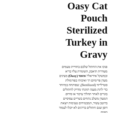
Oasy Cat
Pouch
Sterilized
Turkey in
Gravy
פנקו את החתול שלכם בחוויית טעמים
מעוררת תיאבון, השומרת עליו בריא
ובמשקל אידיאלי!
אואסי (Oasy)
מציגים
מעדן פרימיום רך ואיכותי בפורמולת
סטרלייזד (Sterilized), שפותחה במיוחד
כדי לתת מענה תזונתי מדויק לחתולים
בוגרים לאחר תהליך עיקור או סירוס.
המעדן משלב נתחים בשריים עסיסיים
ברוטב עשיר, המבטיחים טעימות יוצאת
דופן שגם חתולים בררנים לא יוכלו לעמוד
בפניה.