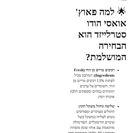
🌟
למה פאוץ'
אואסי הודו
סטרלייזד הוא
הבחירה
המושלמת?
רכיבים טריים מן החי (Fresh
Ingredients):
המתכון מכיל
לפחות 13% רכיבים טריים מן
החי, השומרים על ערכים
תזונתיים גבוהים ומספקים חלבון
איכותי וזמין.
שליטה וניהול משקל תקין:
חתולים מעוקרים ומסורסים
נוטים לעלייה במשקל בשל
שינויים הורמונליים. הפורמולה
מותאמת עם אחוז שומן מופחת
ומבוקר (4% בלבד) ובתוספת סיבי