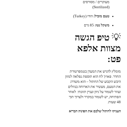
מעוקרים / מסורסים
(Sterilized)
טעם מוביל:
הודו (Turkey)
משקל נטו:
85 גרם
💡
טיפ הגשה
מצוות אלפא
פט:
מומלץ להגיש את המעדן בטמפרטורת
החדר. פאוץ' לח הוא תוספת נפלאה למזון
היבש הקבוע של החתול – הוא משדרג
את הטעם, מעשיר את הארוחה בנוזלים
ועוזר לשמור על גיוון ועניין תזונתי. לאחר
הפתיחה, יש לשמור במקרר ולצרוך תוך
48 שעות.
העניקו לחתול שלכם את הפינוק הבריא
והטעים ביותר ששומר על הגזרה שלו.
הזמינו עכשיו אואסי פאוץ' הודו באלפא
פט!