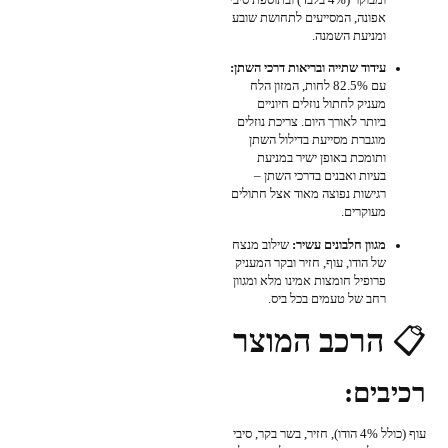
אפונה, המסייעים לתחושת שובע
ומניעת השמנה.
עידוד שתייה ובריאות דרכי השתן:
עם 82.5% לחות, המזון הלח
מעניק לחתול נוזלים חיוניים
ביותר לאורך היום. צריכת נוזלים
מוגברת מסייעת בדילול השתן
ותומכת באופן ישיר במניעת
בעיות ואבנים בדרכי השתן –
רגישות נפוצה מאוד אצל חתולים
מעוקרים.
מגוון חלבונים עשיר:
שילוב מנצח
של הודו, עוף, חזיר ובקר המעניק
פרופיל חומצות אמינו מלא ומגוון
רחב של טעמים בכל ביס.
📋
הרכב המוצר
רכיבים:
עוף (כולל 4% הודו), חזיר, בשר בקר, סיבי