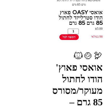
OASY פאוץ הודו סטרלייזד לחתול 85
גרם 85 גרם
אואסי OASY פאוץ
הודו סטרלייזד לחתול
85 גרם 85 גרם
₪
5.00
96 במלאי
הוספה לסל
🦃🍲🐱
אואסי פאוץ'
הודו לחתול
מעוקר/מסורס
85 גרם –