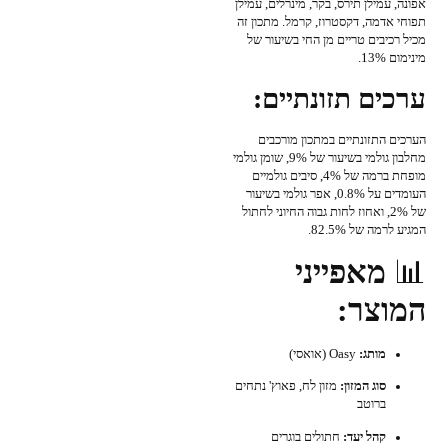
אפונה, עמילן תירס, בקר, מינרלים, עמילן
תפוחי אדמה, דקסטרוז, קרמל. מתכון זה
מכיל רכיבים טריים מן החי בשיעור של
מינימום 13%.
ערכים תזונתיים:
הערכים התזונתיים במתכון מורכבים
מחלבון גולמי בשיעור של 9%, שומן גולמי
מופחת ברמה של 4%, סיבים גולמיים
העומדים על 0.8%, אפר גולמי בשיעור
של 2%, ואחוז לחות גבוה החיוני לחתול
המגיע לרמה של 82.5%.
📊
מאפייני
המוצר:
מותג:
Oasy (אואסי)
סוג המזון:
מזון לח, פאוץ' נתחים
ברוטב
קהל יעד:
חתולים בוגרים