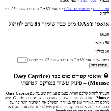
בכפוף
לתקנון האתר
∙ מעל 200 ₪
עמוד הבית
/
שימורים לחתולים
/ אואסי OASY מוס כבד שימור 85 גרם
לחתול
אואסי OASY מוס כבד שימור 85 גרם לחתול
₪
6.50
50 במלאי
50 במלאי
כמות של אואסי OASY מוס כבד שימור 85 גרם לחתול
הוספה לסל
🥫 אואסי קפריס מוס כבד (Oasy Caprice
Mousse) – פינוק עשיר במרקם קטיפתי
העניקו לחתול שלכם חוויית טעמים עמוקה ומענגת עם
Oasy Caprice
Mousse
בטעם כבד עשיר. שימור המוס המובחר מסדרת Caprice מציע
מרקם רך, אוורירי ומפתה במיוחד, המשלב את הארומה האהובה של
הכבד בארוחה אחת מפנקת. זהו פתרון מושלם לחתולים אניני טעם או