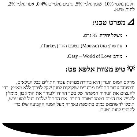
חלבון גולמי 10%, שומן גולמי 5%, סיבים גולמיים 0.4%, אפר גולמי 2%,
לחות 82%.
📐 מפרט טכני:
משקל יחידה
: 85 גרם.
סוג מזון
: מוס (Mousse) בטעם הודו (Turkey).
מותג
: Oasy – World of Love.
💡 טיפ מצוות אלפא פט:
מרקם המוס העדין הוא בחירה מצוינת עבור חתולים בכל הגילאים,
ובמיוחד עבור חתולים מבוגרים שזקוקים למזון שקל לצרוך ללא מאמץ. כדי
להעצים את הניחוח המפתה של בשר ההודו ולעורר את התיאבון, מומלץ
להגיש את המוס בטמפרטורת החדר. אם החתול שלכם רגיל למזון יבש,
תוכלו להשתמש במוס כתוספת עשירה מעל המנה הקבועה שלו כדי
להוסיף לחות וטעם.