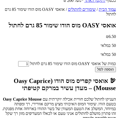
בכפוף
לתקנון האתר
∙ מעל 200 ₪
עמוד הבית
/
שימורים לחתולים
/ אואסי OASY מוס הודו שימור 85 גרם
לחתול
אואסי OASY מוס הודו שימור 85 גרם לחתול
₪
6.50
50 במלאי
50 במלאי
כמות של אואסי OASY מוס הודו שימור 85 גרם לחתול
הוספה לסל
🦃 אואסי קפריס מוס הודו (Oasy Caprice
Mousse) – מעדן עשיר במרקם קטיפתי
העניקו לחתול שלכם חוויית אכילה יוקרתית עם
Oasy Caprice Mousse
בטעם הודו. שימור המוס האיכותי מציע מרקם אוורירי, רך ומפתה
במיוחד, המשלב את הטעם המעודן של בשר ההודו בארוחה אחת מפנקת.
זהו פתרון מושלם לחתולים אניני טעם או לכאלו המעדיפים מזון רך שקל