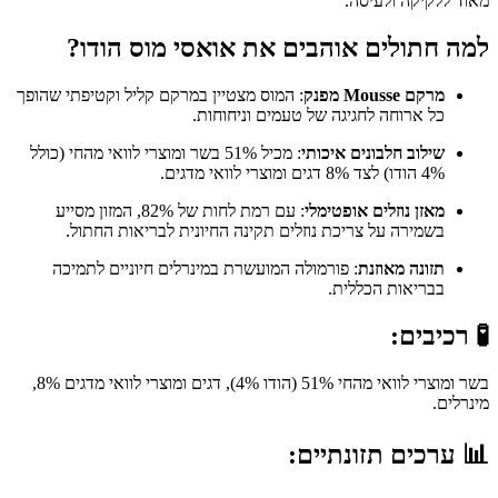
מאוד ללקיקה ולעיסה.
למה חתולים אוהבים את אואסי מוס הודו?
מרקם Mousse מפנק
: המוס מצטיין במרקם קליל וקטיפתי שהופך
כל ארוחה לחגיגה של טעמים וניחוחות.
שילוב חלבונים איכותי
: מכיל 51% בשר ומוצרי לוואי מהחי (כולל
4% הודו) לצד 8% דגים ומוצרי לוואי מדגים.
מאזן נוזלים אופטימלי
: עם רמת לחות של 82%, המזון מסייע
בשמירה על צריכת נוזלים תקינה החיונית לבריאות החתול.
תזונה מאוזנת
: פורמולה המועשרת במינרלים חיוניים לתמיכה
בבריאות הכללית.
🧪 רכיבים:
בשר ומוצרי לוואי מהחי 51% (הודו 4%), דגים ומוצרי לוואי מדגים 8%,
מינרלים.
📊 ערכים תזונתיים: