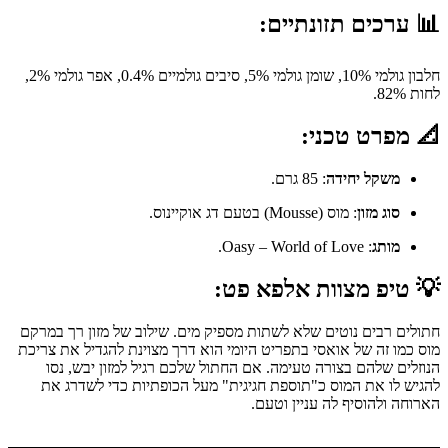
📊 ערכים תזונתיים:
חלבון גולמי 10%, שומן גולמי 5%, סיבים גולמיים 0.4%, אפר גולמי 2%,
לחות 82%.
📐 מפרט טכני:
משקל יחידה
: 85 גרם.
סוג מזון
: מוס (Mousse) בטעם דג אוקיינוס.
מותג
: Oasy – World of Love.
💡 טיפ מצוות אלפא פט:
חתולים רבים נוטים שלא לשתות מספיק מים. שילוב של מזון רך במרקם
מוס כמו זה של אואסי בתפריט היומי הוא דרך מצוינת להגדיל את צריכת
הנוזלים שלהם בצורה טעימה. אם החתול שלכם רגיל למזון יבש, נסו
להגיש לו את המוס כ"תוספת חגיגית" מעל הכופתיות כדי לשדרג את
הארוחה ולהוסיף לה עניין וטעם.