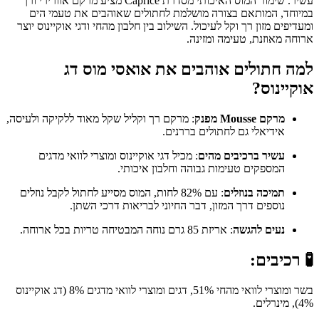
עשיר. שימור המוס האיכותי מסדרת Caprice מציע מרקם אוורירי ורך
במיוחד, המותאם בצורה מושלמת לחתולים שאוהבים את טעמי הים
ומעדיפים מזון רך וקל לעיכול. השילוב בין חלבון מהחי ודגי אוקיינוס יוצר
ארוחה מאוזנת, טעימה ומזינה.
למה חתולים אוהבים את אואסי מוס דג
אוקיינוס?
מרקם Mousse מפנק
: מרקם רך וקליל שקל מאוד ללקיקה ולעיסה,
אידיאלי גם לחתולים בררנים.
עשיר ברכיבים מהים
: מכיל דגי אוקיינוס ומוצרי לוואי מדגים
המספקים טעימות גבוהה וחלבון איכותי.
תמיכה בנוזלים
: עם 82% לחות, המוס מסייע לחתול לקבל נוזלים
נוספים דרך המזון, דבר החיוני לבריאות דרכי השתן.
נעים להגשה
: אריזת 85 גרם נוחה המבטיחה טריות בכל ארוחה.
🧪 רכיבים:
בשר ומוצרי לוואי מהחי 51%, דגים ומוצרי לוואי מדגים 8% (דג אוקיינוס
4%), מינרלים.