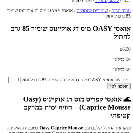
בכפוף
לתקנון האתר
∙ מעל 200 ₪
עמוד הבית
/
שימורים לחתולים
/ אואסי OASY מוס דג אוקיינוס שימור
85 גרם לחתול
אואסי OASY מוס דג אוקיינוס שימור 85 גרם
לחתול
₪
6.50
50 במלאי
50 במלאי
כמות של אואסי OASY מוס דג אוקיינוס שימור 85 גרם לחתול
הוספה לסל
🌊 אואסי קפריס מוס דג אוקיינוס (Oasy
Caprice Mousse) – חוויה ימית במרקם
קטיפתי
פנקו את החתול שלכם עם
Oasy Caprice Mousse
בטעם דג אוקיינוס