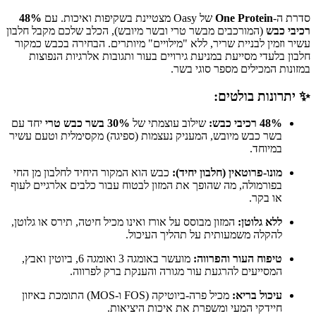
סדרת ה-
One Protein
של Oasy מצטיינת בשקיפות ואיכות. עם
48%
רכיבי כבש
(המורכבים מבשר טרי ובשר מיובש), הכלב שלכם מקבל חלבון
עשיר וזמין לבניית שריר, ללא "מילויים" מיותרים. הבחירה בכבש כמקור
חלבון בלעדי מסייעת במניעת גירויים בעור ותגובות אלרגיות הנפוצות
במזונות המכילים מספר סוגי בשר.
✨ יתרונות בולטים:
48% רכיבי כבש:
שילוב עוצמתי של
30% בשר כבש טרי
יחד עם
בשר כבש מיובש, המעניק נעצמות (ספיגה) מקסימלית וטעם עשיר
במיוחד.
מונו-פרוטאין (חלבון יחיד):
כבש הוא המקור היחיד לחלבון מן החי
בפורמולה, מה שהופך את המזון לבטוח עבור כלבים אלרגיים לעוף
או בקר.
ללא גלוטן:
המזון מבוסס על אורז ואינו מכיל חיטה, תירס או גלוטן,
להקלה משמעותית על תהליך העיכול.
טיפוח העור והפרווה:
מועשר באומגה 3 ואומגה 6, ביוטין ואבץ,
המסייעים להרגעת עור מגורה והענקת ברק לפרווה.
עיכול בריא:
מכיל פרה-ביוטיקה (FOS ו-MOS) התומכת באיזון
חיידקי המעי ומשפרת את איכות היציאות.