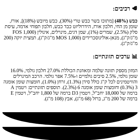
🥩 רכיבים:
כבש (48%)
[מתוכו בשר כבש טרי (30%), כבש מיובש (18%)], אורז,
שומן מן החי, חלבון אורז, הידרוליזט כבד כבש, חלבון תפוחי אדמה, עיסת
סלק (2.5%), שמרים (1%), שמן דגים, מינרלים, אינולין (FOS 1,000
מ"ג/ק"ג), מנאן-אוליגוסכרידים (MOS 1,000 מ"ג/ק"ג), תמצית יוקה (200
מ"ג/ק"ג).
📊 ערכים תזונתיים:
המזון מספק תזונה שלמה ומאוזנת הכוללת 27.0% חלבון גולמי, 16.0%
שומן גולמי, 2.5% סיבים גולמיים ו-7.5% אפר גולמי. הרכב המינרלים
והוויטמינים לכל ק"ג כולל סידן (1.3%), זרחן (1.0%), חומצות שומן אומגה
3 (0.3%) וחומצות שומן אומגה 6 (2.3%). תוספים תזונתיים: ויטמין A
ברמה של 18,000 יחב"ל, ויטמין D3 ברמה של 1,800 יחב"ל, ויטמין E
ברמה של 200 מ"ג, ברזל (68 מ"ג), אבץ (108 מ"ג).