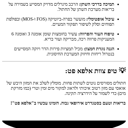
תמיכה בדרכי השתן:
הרכב מינרלים מדויק המסייע בשמירה על
בריאות מערכת השתן של החתול.
עיכול אופטימלי:
מועשר בפרה-ביוטיקה (FOS ו-MOS) ובפולפת
תפוחים וסלק לשיפור תפקוד המעיים.
טיפוח העור והפרווה:
עשיר בחומצות שומן אומגה 3 ואומגה 6
המעניקות פרווה רכה, מבריקה ועור בריא.
הגנה נוגדת חמצון:
מכיל תמציות פירות הדר ויוקה המסייעים
בנטרול ריחות וחיזוק המערכת החיסונית.
💡
טיפ צוות אלפא פט:
חתולים מסורסים נוטים לשתות פחות. מומלץ לשלב את המזון היבש של
אואסי עם מזון רטוב איכותי ולדאוג למקור מים זמין וטרי (כמו מזרקת
מים) כדי לשמור על הידרציה תקינה.
בריאות וטעם בסטנדרט אירופאי גבוה. הזמינו עכשיו ב"אלפא פט"!
מומלץ!