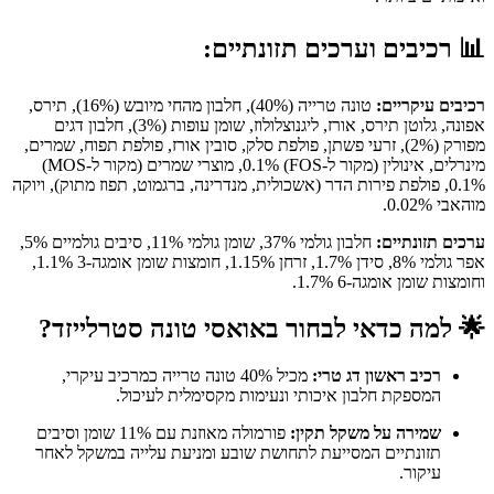
📊
רכיבים וערכים תזונתיים:
רכיבים עיקריים:
טונה טרייה (40%), חלבון מהחי מיובש (16%), תירס,
אפונה, גלוטן תירס, אורז, ליגנוצלולוז, שומן עופות (3%), חלבון דגים
מפורק (2%), זרעי פשתן, פולפת סלק, סובין אורז, פולפת תפוח, שמרים,
מינרלים, אינולין (מקור ל-FOS) 0.1%, מוצרי שמרים (מקור ל-MOS)
0.1%, פולפת פירות הדר (אשכולית, מנדרינה, ברגמוט, תפוז מתוק), ויוקה
מוהאבי 0.02%.
ערכים תזונתיים:
חלבון גולמי 37%, שומן גולמי 11%, סיבים גולמיים 5%,
אפר גולמי 8%, סידן 1.7%, זרחן 1.15%, חומצות שומן אומגה-3 1.1%,
וחומצות שומן אומגה-6 1.7%.
🌟
למה כדאי לבחור באואסי טונה סטרלייזד?
רכיב ראשון דג טרי:
מכיל 40% טונה טרייה כמרכיב עיקרי,
המספקת חלבון איכותי ונעימות מקסימלית לעיכול.
שמירה על משקל תקין:
פורמולה מאוזנת עם 11% שומן וסיבים
תזונתיים המסייעת לתחושת שובע ומניעת עלייה במשקל לאחר
עיקור.