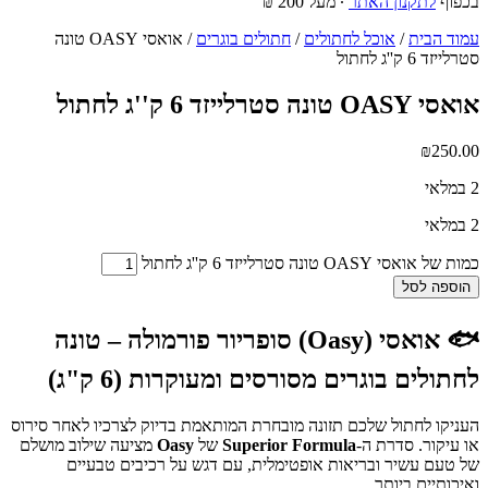
בכפוף
לתקנון האתר
∙ מעל 200 ₪
עמוד הבית
/
אוכל לחתולים
/
חתולים בוגרים
/ אואסי OASY טונה
סטרלייזד 6 ק''ג לחתול
אואסי OASY טונה סטרלייזד 6 ק''ג לחתול
₪
250.00
2 במלאי
2 במלאי
כמות של אואסי OASY טונה סטרלייזד 6 ק''ג לחתול
הוספה לסל
🐟
אואסי (Oasy) סופריור פורמולה – טונה
לחתולים בוגרים מסורסים ומעוקרות (6 ק"ג)
העניקו לחתול שלכם תזונה מובחרת המותאמת בדיוק לצרכיו לאחר סירוס
או עיקור. סדרת ה-
Superior Formula
של
Oasy
מציעה שילוב מושלם
של טעם עשיר ובריאות אופטימלית, עם דגש על רכיבים טבעיים
ואיכותיים ביותר.