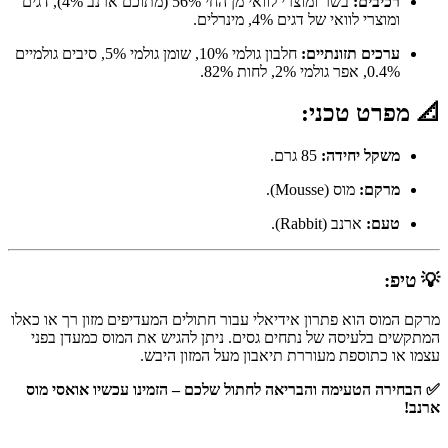
רכיבים:
בשר ומוצרי לוואי מן החי 56% (מתוכם ארנב 4%), דגים
ומוצרי לוואי של דגים 4%, מינרלים.
ערכים תזונתיים:
חלבון גולמי 10%, שומן גולמי 5%, סיבים גולמיים
0.4%, אפר גולמי 2%, לחות 82%.
📐 מפרט טכני:
משקל יחידה:
85 גרם.
מרקם:
מוס (Mousse).
טעם:
ארנב (Rabbit).
💡 טיפ:
מרקם המוס הוא פתרון אידיאלי עבור חתולים המעדיפים מזון רך או כאלו
המתקשים בלעיסה של נתחים גסים. ניתן להגיש את המוס כמעדן בפני
עצמו או כתוספת מעוררת תיאבון מעל המזון היבש.
✅ הבחירה הטעימה והבריאה לחתול שלכם – הזמינו עכשיו אואסי מוס
ארנב!