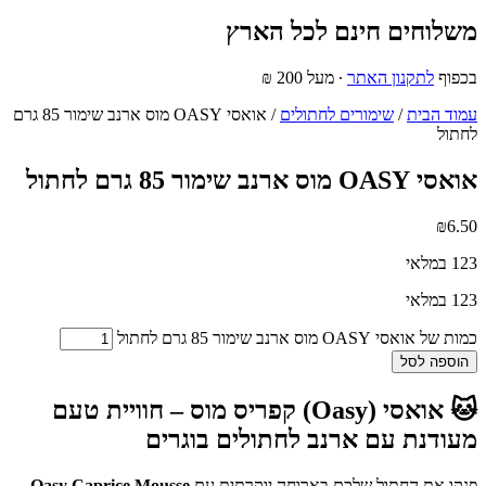
משלוחים חינם לכל הארץ
בכפוף
לתקנון האתר
∙ מעל 200 ₪
עמוד הבית
/
שימורים לחתולים
/ אואסי OASY מוס ארנב שימור 85 גרם
לחתול
אואסי OASY מוס ארנב שימור 85 גרם לחתול
₪
6.50
123 במלאי
123 במלאי
כמות של אואסי OASY מוס ארנב שימור 85 גרם לחתול
הוספה לסל
🐱 אואסי (Oasy) קפריס מוס – חוויית טעם
מעודנת עם ארנב לחתולים בוגרים
פנקו את החתול שלכם בארוחה יוקרתית עם
Oasy Caprice Mousse