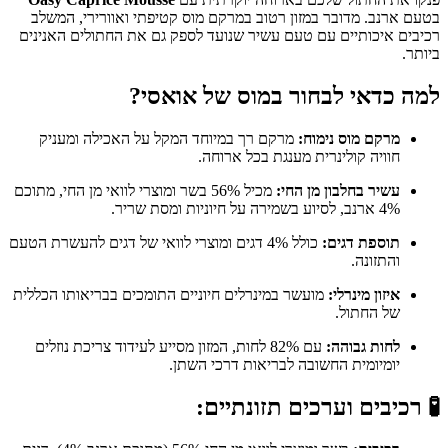
בטעם ארנב. מדובר במזון רטוב במרקם מוס קטיפתי ואוורירי, המשלב
רכיבים איכותיים עם טעם עשיר שנועד לספק גם את החתולים האנינים
ביותר.
למה כדאי לבחור במוס של אואסי?
מרקם מוס נימוח:
מרקם רך במיוחד המקל על האכילה ומעניק
חוויה קולינרית מענגת בכל ארוחה.
עשיר בחלבון מן החי:
מכיל 56% בשר ומוצרי לוואי מן החי, מתוכם
4% ארנב, לסיוע בשמירה על חיוניות ומסת שריר.
תוספת דגים:
כולל 4% דגים ומוצרי לוואי של דגים להעשרת הטעם
והתזונה.
איזון מינרלי:
מועשר במינרלים חיוניים התומכים בבריאותו הכללית
של החתול.
לחות גבוהה:
עם 82% לחות, המזון מסייע לעידוד צריכת נוזלים
יומיומית החשובה לבריאות דרכי השתן.
🧪 רכיבים וערכים תזונתיים: