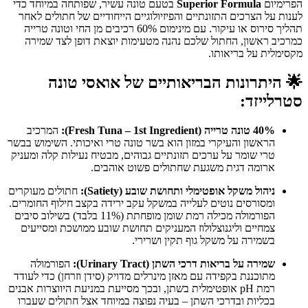
הפרימיום
Superior Formula
בטעם טונה עשיר, שפותחה במיוחד כדי
לענות על הצרכים התזונתיים והפיזיולוגיים הייחודיים של חתולים לאחר
תהליך סירוס או עיקור. עם מינימום 60% רכיבים מן החי וטונה טרייה
כמרכיב ראשון, החתול שלכם נהנה מטעימות יוצאת דופן לצד שמירה
מקסימלית על בריאותו.
🌟
היתרונות הבריאותיים של אואסי טונה
סטרלייזד:
40% טונה טרייה (Fresh Tuna – 1st Ingredient):
המרכיב
הראשון והעיקרי במזון הוא בשר טונה טרי ואיכותי. השימוש בבשר
טרי שומר על ערכים תזונתיים גבוהים, מבטיח נעילות קלה ומעניק
ארומה דגית משגעת שחתולים פשוט אוהבים.
ניהול משקל אופטימלי ותחושת שובע (Satiety):
חתולים מעוקרים
ומסורסים נוטים לעלייה במשקל עקב ירידה בקצב חילוף החומרים.
הפורמולה מכילה רמת שומן מופחתת (11% בלבד) בשילוב סיבים
צמחיים וליגנוצלולוז המעניקים תחושת שובע ממושכת ומסייעים
בשמירה על משקל גוף תקין ושרירי.
שמירה על בריאות דרכי השתן (Urinary Tract):
הפורמולה
מתוכננת בקפידה עם מאזן מינרלים מדויק (סידן וזרחן) כדי לעודד
רמת pH אופטימלית בשתן, ובכך מסייעת במניעת היווצרות אבנים
בכליות ובדרכי השתן – בעיה נפוצה במיוחד אצל חתולים שעברו