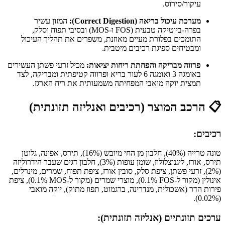
עיקור/סירוס.
מערכת עיכול בריאה (Correct Digestion):
המזון עשיר
בפרה-ביוטיקה טבעית (FOS ו-MOS) ובסיבי תפוח וסלק,
התומכים בפלורת מעיים מאוזנת, משפרים את תהליך העיכול
ומבטיחים ספיגת רכיבים מיטבית.
פרווה מבריקה והפחתת ריחות יציאות:
מכיל זרעי פשתן העשירים
באומגה 3 ואומגה 6 לעור בריא ופרווה קטיפתית ומבריקה, לצד
תמצית יוקה מואבי המפחיתה משמעותית את ריח הארגז.
📋
הרכב המוצר (רכיבים ואנליזה תזונתית)
רכיבים:
טונה טרייה (40%), חלבון מן החי מיובש (16%), תירס, אפונה, גלוטן
תירס, אורז, ליגנוצלולוז, שומן עופות (3%), חלבון דגים שעבר הידרוליזה
(2%), זרעי פשתן, ציפת סלק, סובין אורז, ציפת תפוח, שמרים, מינרלים,
אינולין (מקור ל-FOS ‏0.1%), מוצרי שמרים (מקור ל-MOS ‏0.1%), ציפת
פירות הדר (אשכולית, מנדרינה, ברגמוט, תפוז מתוק), יוקה מואבי
(0.02%).
ערכים תזונתיים (אנליזה תזונתית):