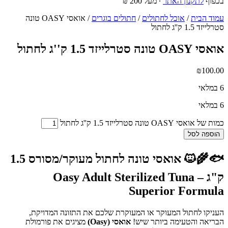
בכפוף
לתקנון האתר
∙ מעל 200 ₪
עמוד הבית
/
אוכל לחתולים
/
חתולים בוגרים
/ אואסי OASY טונה
סטרלייזד 1.5 ק''ג לחתול
אואסי OASY טונה סטרלייזד 1.5 ק''ג לחתול
₪
100.00
6 במלאי
6 במלאי
כמות של אואסי OASY טונה סטרלייזד 1.5 ק''ג לחתול
הוספה לסל
🐟🌾🐱
אואסי טונה לחתול מעוקר/מסורס 1.5
ק"ג – Oasy Adult Sterilized Tuna
Superior Formula
העניקו לחתול המעוקר או המעוקרת שלכם את התזונה המדויקת,
הבריאה והטעימה ביותר שיש!
אואסי (Oasy)
מציגים את פורמולת