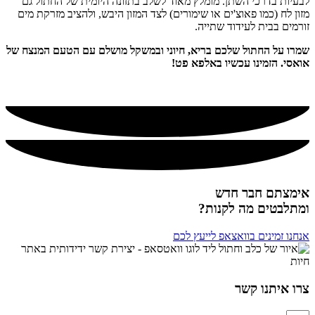
לבעיות בדרכי השתן. מומלץ מאוד לשלב בתזונה היומית של החתול גם
מזון לח (כמו פאוצ'ים או שימורים) לצד המזון היבש, ולהציב מזרקת מים
זורמים בבית לעידוד שתייה.
שמרו על החתול שלכם בריא, חיוני ובמשקל מושלם עם הטעם המנצח של
אואסי. הזמינו עכשיו באלפא פט!
מומלץ!
אימצתם חבר חדש
ומתלבטים מה לקנות?
אנחנו זמינים בוואצאפ לייעץ לכם
צרו איתנו קשר