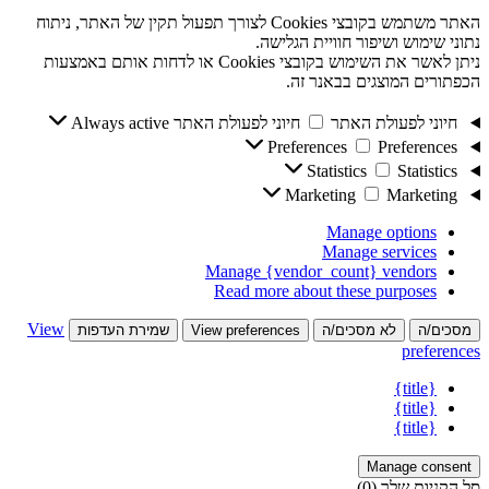
האתר משתמש בקובצי Cookies לצורך תפעול תקין של האתר, ניתוח
נתוני שימוש ושיפור חוויית הגלישה.
ניתן לאשר את השימוש בקובצי Cookies או לדחות אותם באמצעות
הכפתורים המוצגים בבאנר זה.
חיוני לפעולת האתר
חיוני לפעולת האתר
Always active
Preferences
Preferences
Statistics
Statistics
Marketing
Marketing
Manage options
Manage services
Manage {vendor_count} vendors
Read more about these purposes
View
מסכים/ה
לא מסכים/ה
View preferences
שמירת העדפות
preferences
{title}
{title}
{title}
Manage consent
סל הקניות שלך
(0)