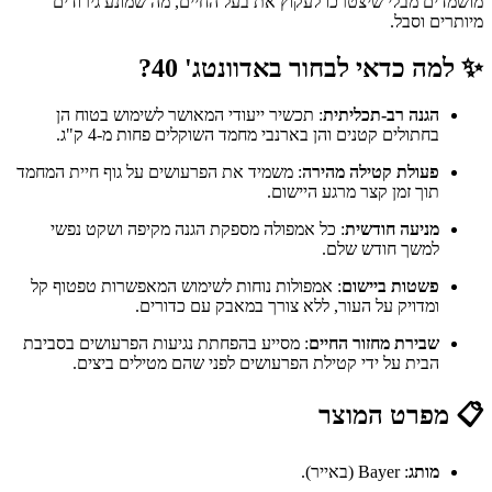
מושמדים מבלי שיצטרכו לעקוץ את בעל החיים, מה שמונע גירודים
מיותרים וסבל.
✨ למה כדאי לבחור באדוונטג' 40?
הגנה רב-תכליתית
: תכשיר ייעודי המאושר לשימוש בטוח הן
בחתולים קטנים והן בארנבי מחמד השוקלים פחות מ-4 ק"ג.
פעולת קטילה מהירה
: משמיד את הפרעושים על גוף חיית המחמד
תוך זמן קצר מרגע היישום.
מניעה חודשית
: כל אמפולה מספקת הגנה מקיפה ושקט נפשי
למשך חודש שלם.
פשטות ביישום
: אמפולות נוחות לשימוש המאפשרות טפטוף קל
ומדויק על העור, ללא צורך במאבק עם כדורים.
שבירת מחזור החיים
: מסייע בהפחתת נגיעות הפרעושים בסביבת
הבית על ידי קטילת הפרעושים לפני שהם מטילים ביצים.
📋 מפרט המוצר
מותג
: Bayer (באייר).