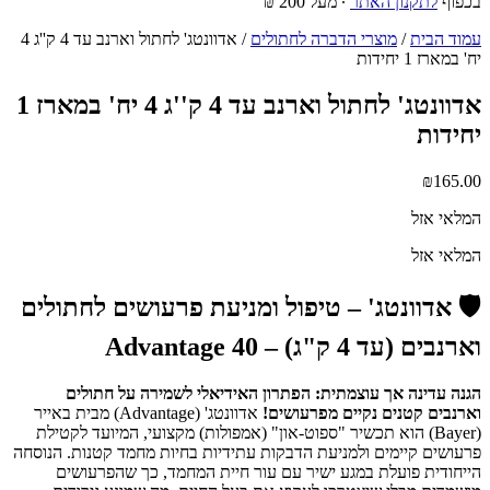
בכפוף
לתקנון האתר
∙ מעל 200 ₪
עמוד הבית
/
מוצרי הדברה לחתולים
/ אדוונטג' לחתול וארנב עד 4 ק''ג 4
יח' במארז 1 יחידות
אדוונטג' לחתול וארנב עד 4 ק''ג 4 יח' במארז 1
יחידות
₪
165.00
המלאי אזל
המלאי אזל
🛡️ אדוונטג' – טיפול ומניעת פרעושים לחתולים
וארנבים (עד 4 ק"ג) – Advantage 40
הגנה עדינה אך עוצמתית: הפתרון האידיאלי לשמירה על חתולים
וארנבים קטנים נקיים מפרעושים!
אדוונטג' (Advantage) מבית באייר
(Bayer) הוא תכשיר "ספוט-און" (אמפולות) מקצועי, המיועד לקטילת
פרעושים קיימים ולמניעת הדבקות עתידיות בחיות מחמד קטנות. הנוסחה
הייחודית פועלת במגע ישיר עם עור חיית המחמד, כך שהפרעושים