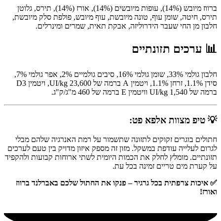
ברווז מיובש (14%), עופות מיובשים (14%), אורז (14%), תירס, גלוטן
תירס, חיטה, שומן עוף, טונה מיובשת, עוף מיובש, פולפת סלק מיובשת,
חלבון מן החי שעבר הידרוליזה, אבקת תאית, שמרים ומינרלים.
📊 ערכים תזונתיים
חלבון גולמי 33%, שומן גולמי 16%, סיבים גולמיים 2%, אפר גולמי 7%,
סידן 1.1%, זרחן 1.1%, ויטמין A ברמה של 23,600 UI/kg, ויטמין D3
ברמה של 1,540 UI/kg וויטמין E ברמה של 460 מ"ג/ק"ג.
💡 טיפ מצוות אלפא פט:
חתולים בוגרים זקוקים לתזונה שתשמור על רמת האנרגיה שלהם מבלי
לגרום לעלייה עודפת במשקל. מזון זה מספק איזון מדויק בין טעם לערכים
תזונתיים. מומלץ לחלק את הכמות היומית לשתי ארוחות קבועות ולהקפיד
על קערת מים טריים זמינה בכל עת.
✅ איכות צרפתית בכל גרגיר – פנקו את החתול שלכם באברלנד ברווז
ואורז!