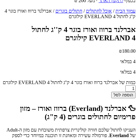
בכפוף
לתקנון האתר
∙ מעל 200 ₪
עמוד הבית
/
אוכל לחתולים
/
חתולים בוגרים
/ אברלנד ברווז ואורז בוגר 4
ק''ג לחתול EVERLAND 4 קילוגרם
אברלנד ברווז ואורז בוגר 4 ק''ג לחתול
EVERLAND 4 קילוגרם
₪
180.00
4 במלאי
4 במלאי
כמות של אברלנד ברווז ואורז בוגר 4 ק''ג לחתול EVERLAND 4 קילוגרם
הוספה לסל
🦆 אברלנד (Everland) ברווז ואורז – מזון
פרימיום לחתולים בוגרים (4 ק"ג)
העניקו לחתול שלכם חוויה קולינרית צרפתית משובחת עם מזון ה-Adult
של
Everland
. פורמולה עשירה ומאוזנת זו תוכננה במיוחד כדי לספק