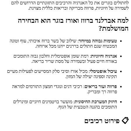
לחתולים בוגרים את כל האנרגיה והרכיבים התזונתיים הדרושים להם
לשמירה על חיוניות, פרווה מבריקה ובריאות כללית מצוינת.
למה אברלנד ברווז ואורז בוגר הוא הבחירה
המושלמת?
טעימות גבוהה במיוחד
: שילוב של בשר ברווז איכותי, עוף וטונה
המבטיח שגם חתולים בררנים ייהנו מכל ארוחה.
אנרגיה וחיוניות
: רמת שומן אופטימלית וחלבון גבוה התומכים
באורח חיים פעיל ובשמירה על מסת שריר בריאה.
עיכול אופטימלי
: מכיל אורז וסיבי סלק המסייעים לפעילות מעיים
תקינה וספיגה יעילה של המזון.
פרווה ועור בריאים
: רכיבי דגים ונוגדי חמצון התורמים למראה
פרווה רך ומבריק.
חיזוק המערכת החיסונית
: מועשר בויטמינים חיוניים ומינרלים
התומכים בהגנה הטבעית של הגוף.
📋 פירוט רכיבים